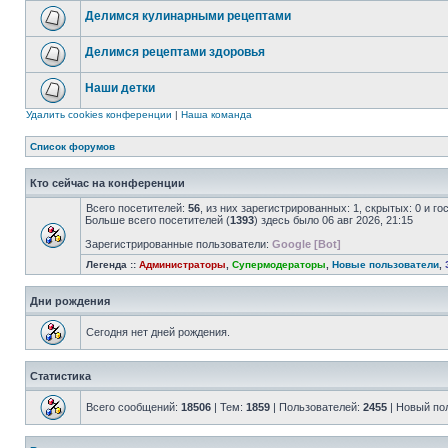
Делимся кулинарными рецептами
Делимся рецептами здоровья
Наши детки
Удалить cookies конференции
|
Наша команда
Список форумов
Кто сейчас на конференции
Всего посетителей:
56
, из них зарегистрированных: 1, скрытых: 0 и г
Больше всего посетителей (
1393
) здесь было 06 авг 2026, 21:15
Зарегистрированные пользователи:
Google [Bot]
Легенда ::
Администраторы
,
Супермодераторы
,
Новые пользователи
,
Дни рождения
Сегодня нет дней рождения.
Статистика
Всего сообщений:
18506
| Тем:
1859
| Пользователей:
2455
| Новый по