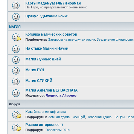
Карты Мадемуазель Ленорман
Не Таро, но предсказывают очень точно
Оракул "Дыхание ночи"
МАГИЯ
Копилка магических советов
Подфорумы:
Заговоры на все случаи жизни
,
Увеличение финансовог
На стыке Магии и Науки
Магия Лунных Дней
Магия РУН
Магия СТИХИЙ
Магия Ангелов БЕЛВАСПАТА
Модератор:
Людмила Айронес
Форум
Китайская метафизика
Подфорумы:
Земная Удача - Фэншуй
,
Небесная Удача - БаЦзы
,
Чело
Разное интересное ;)
Подфорум:
Гороскопы 2014