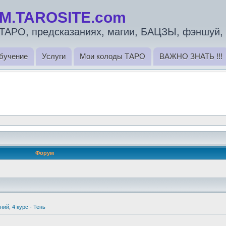
M.TAROSITE.com
ТАРО, предсказаниях, магии, БАЦЗЫ, фэншуй, 
бучение
Услуги
Мои колоды ТАРО
ВАЖНО ЗНАТЬ !!!
Форум
ний
,
4 курс - Тень