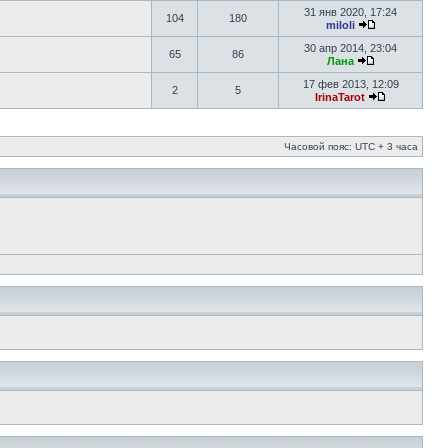
31 янв 2020, 17:24
104
180
miloli
30 апр 2014, 23:04
65
86
Лана
17 фев 2013, 12:09
2
5
IrinaTarot
Часовой пояс: UTC + 3 часа