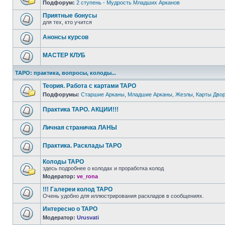
Подфорум:
2 ступень - Мудрость Младших Арканов
Приятные бонусы
для тех, кто учится
Анонсы курсов
МАСТЕР КЛУБ
ТАРО: практика, вопросы, колоды...
Теория. Работа с картами ТАРО
Подфорумы:
Старшие Арканы
,
Младшие Арканы
,
Жезлы
,
Карты Дво
Практика ТАРО. АКЦИИ!!!
Личная страничка ЛАНЫ
Практика. Расклады ТАРО
Колоды ТАРО
здесь подробнее о колодах и проработка колод
Модератор:
ve_rona
!!! Галереи колод ТАРО
Очень удобно для иллюстрирования раскладов в сообщениях.
Интересно о ТАРО
Модератор:
Urusvati