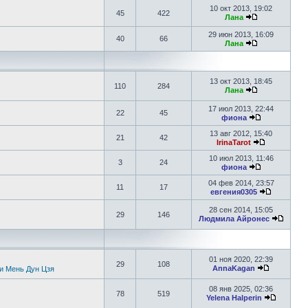
10 окт 2013, 19:02
45
422
Лана
29 июн 2013, 16:09
40
66
Лана
13 окт 2013, 18:45
110
284
Лана
17 июл 2013, 22:44
22
45
фиона
13 авг 2012, 15:40
21
42
IrinaTarot
10 июл 2013, 11:46
3
24
фиона
04 фев 2014, 23:57
11
17
евгения0305
28 сен 2014, 15:05
29
146
Людмила Айронес
01 ноя 2020, 22:39
29
108
AnnaKagan
и Мень Дун Цзя
08 янв 2025, 02:36
78
519
Yelena Halperin