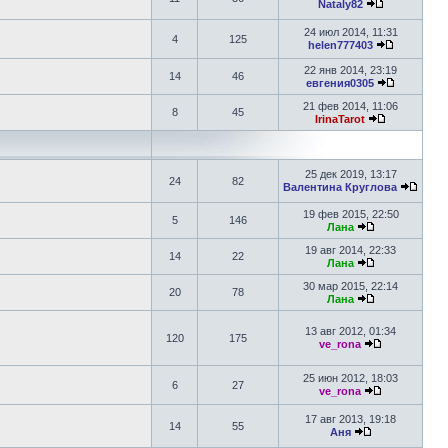
Nataly82
24 июл 2014, 11:31
4
125
helen777403
22 янв 2014, 23:19
14
46
евгения0305
21 фев 2014, 11:06
8
45
IrinaTarot
25 дек 2019, 13:17
24
82
Валентина Круглова
19 фев 2015, 22:50
5
146
Лана
19 авг 2014, 22:33
14
22
Лана
30 мар 2015, 22:14
20
78
Лана
13 авг 2012, 01:34
120
175
ve_rona
25 июн 2012, 18:03
6
27
ve_rona
17 авг 2013, 19:18
14
55
Аня