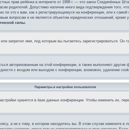
 частных прав ребёнка в интернете от 1998 г. — это закон Соединённых 
асие родителей. Допустимо наличие иного вида подтверждения того, чт
о ли это к вам, как к регистрирующемуся на конференции, или к самой
овым вопросам и не является объектом юридических отношений, кроме 
ической силы.
или запретил имя, под которым вы пытаетесь зарегистрироваться. Он т
аться авторизованным на этой конференции, а также выполняют другие ф
дности с входом или выходом с конференции, возможно, удаление cook
Параметры и настройки пользователя
астройки хранятся в базе данных конференции. Чтобы изменить их, пер
су, а не к тому, в котором находитесь вы. В этом случае измените в ли
льшинство настроек, могут только зарегистрированные пользователи. Есл