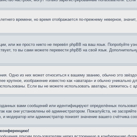
 летнего времени, но время отображается по-прежнему неверное, значит
ии, или же просто никто не перевёл phpBB на ваш язык. Попробуйте узн
ествует, то вы сами можете перевести phpBB на свой язык. Дополнител
ия. Одно из них может относиться к вашему званию, обычно это звёздо
лее крупное, изображение известно как «аватара» и обычно уникально д
ь использованы. Если вы не можете использовать аватары, свяжитесь с
озданных вами сообщений или идентифицируют определённых пользовате
так как они установлены её администратором. Пожалуйста, не засоряйт
, и модератор или администратор понизят значение вашего счётчика со
а конференцию!
сообщения другим пользователям через встроенную в конференцию форм