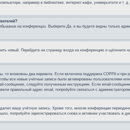
мпьютере, например в библиотеке, интернет-кафе, университете и т. д
ователей?
ебывание на конференции
. Выберите
Да
, и вы будете видны только адм
учить новый. Перейдите на страницу входа на конференцию и щёлкните 
ы, то возможны два варианта. Если включена поддержка COPPA и при ре
чтобы все новые учётные записи были активированы пользователями или
ail-сообщение, следуйте полученным инструкциям. Если email-сообщение
ввели правильный адрес email, попробуйте связаться с администратором
удалил вашу учётную запись. Кроме того, многие конференции периоди
ло, попробуйте зарегистрироваться снова и активнее участвовать в ди