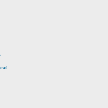
и!
угов?