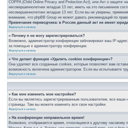
COPPA (Child Online Privacy and Protection Act), или Акт о защите
несовершеннолетних младше 13 лет, иметь на это письменное согл
несовершеннолетних младше 13 лет. Если вы не уверены, применим
внимание, что phpBB Group не может давать рекомендаций по прав
Примечание переводчика: в России данный акт не имеет юрид
Вернуться к началу
» Почему я не могу зарегистрироваться?
Возможно, администратор конференции заблокировал ваш IP-адрес 
за помощью к администратору конференции.
Вернуться к началу
» Что делает функция «Удалить cookies конференции»?
Она удаляет все созданные cookies, которые позволяют вам остав
возможность включена администратором. Если вы испытываете тру
Вернуться к началу
» Как мне изменить мои настройки?
Если вы являетесь зарегистрированным пользователем, все ваши н
страницы. Там вы можете изменить все свои настройки.
Вернуться к началу
» На конференции неправильное время!
Возможно, отображается время, относящееся к другому часовому поя
Москва, Киев и т. д. Учтите, что изменять часовой пояс, как и бо