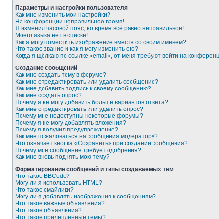
Параметры и настройки пользователя
Как мне изменить мои настройки?
На конференции неправильное время!
Я изменил часовой пояс, но время всё равно неправильное!
Моего языка нет в списке!
Как я могу поместить изображение вместе со своим именем?
Что такое звание и как я могу изменить его?
Когда я щёлкаю по ссылке «email», от меня требуют войти на конферен
Создание сообщений
Как мне создать тему в форуме?
Как мне отредактировать или удалить сообщение?
Как мне добавить подпись к своему сообщению?
Как мне создать опрос?
Почему я не могу добавить больше вариантов ответа?
Как мне отредактировать или удалить опрос?
Почему мне недоступны некоторые форумы?
Почему я не могу добавлять вложения?
Почему я получил предупреждение?
Как мне пожаловаться на сообщения модератору?
Что означает кнопка «Сохранить» при создании сообщения?
Почему моё сообщение требует одобрения?
Как мне вновь поднять мою тему?
Форматирование сообщений и типы создаваемых тем
Что такое BBCode?
Могу ли я использовать HTML?
Что такое смайлики?
Могу ли я добавлять изображения к сообщениям?
Что такое важные объявления?
Что такое объявления?
Что такое прилепленные темы?