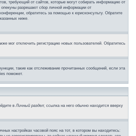
Штатов, требующий от сайтов, которые могут собирать информацию от
о опекуны разрешают сбор личной информации от
 конференции, обратитесь за помощью к юрисконсульту. Обратите
указанных ниже.
акже мог отключить регистрацию новых пользователей. Обратитесь
ункции, такие как отслеживание прочитанных сообщений, если эта
ies поможет.
ейдите в
Личный раздел
; ссылка на него обычно находится вверху
чных настройках часовой пояс на тот, в котором вы находитесь:
и вы не зарегистрированы, то сейчас удачный момент сделать это.