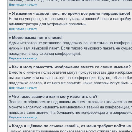
Вернуться к началу
» Я изменил часовой пояс, но время всё равно неправильное!
Если вы уверены, что правильно указали часовой пояс и настройку
администратора для устранения проблемы.
Вернуться к началу
» Моего языка нет в списке!
Администратор не установил поддержку вашего языка на конференц
нужный вам языковой пакет. Если такого языкового пакета не сущ
находится внизу страниц конференции).
Вернуться к началу
» Как я могу поместить изображение вместе со своим именем?
Вместе с именем пользователя могут присутствовать два изображен
вы оставили или на ваш статус на конференции. Другое, обычно бо
поддержка аватар, и от него же зависит, какие аватары могут быт
Вернуться к началу
» Что такое звание и как я могу изменить его?
Звания, отображаемые под вашим именем, отражают количество с
можете напрямую изменять наименования званий на конференции, 
повысить своё звание. На большинстве конференций это запрещено
Вернуться к началу
» Когда я щёлкаю по ссылке «email», от меня требуют войти н
Только зарегистрированные пользователи могут отправлять email-