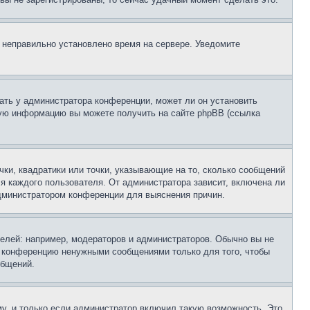
, неправильно установлено время на сервере. Уведомите
ать у администратора конференции, может ли он установить
ьную информацию вы можете получить на сайте phpBB (ссылка
чки, квадратики или точки, указывающие на то, сколько сообщений
ля каждого пользователя. От администратора зависит, включена ли
 администратором конференции для выяснения причин.
лей: например, модераторов и администраторов. Обычно вы не
е конференцию ненужными сообщениями только для того, чтобы
общений.
у, и только если администратор включил такую возможность. Это