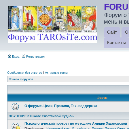
FORU
Форум о 
мень и в
Сайт
О
Контакты
Вход
Регистрация
Сообщения без ответов
|
Активные темы
Список форумов
Форум
О форуме. Цели, Правила, Тех. поддержка
ОБУЧЕНИЕ в Школе Счастливой Судьбы
Психологический портрет по методике Алиции Хшановской
Подфорумы:
Начальный курс
,
Второй курс
,
Портрет Парных Отноше