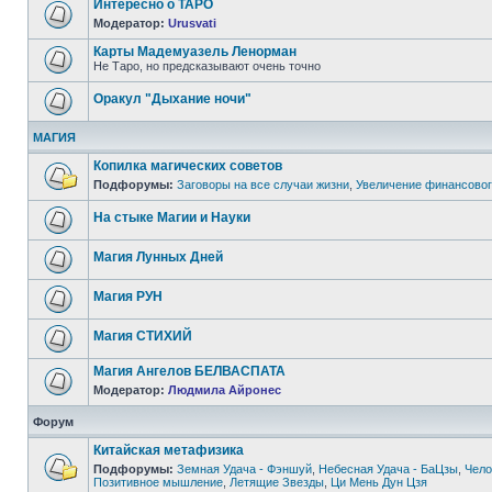
Интересно о ТАРО
Модератор:
Urusvati
Карты Мадемуазель Ленорман
Не Таро, но предсказывают очень точно
Оракул "Дыхание ночи"
МАГИЯ
Копилка магических советов
Подфорумы:
Заговоры на все случаи жизни
,
Увеличение финансовог
На стыке Магии и Науки
Магия Лунных Дней
Магия РУН
Магия СТИХИЙ
Магия Ангелов БЕЛВАСПАТА
Модератор:
Людмила Айронес
Форум
Китайская метафизика
Подфорумы:
Земная Удача - Фэншуй
,
Небесная Удача - БаЦзы
,
Чело
Позитивное мышление
,
Летящие Звезды
,
Ци Мень Дун Цзя