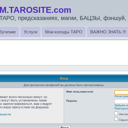
M.TAROSITE.com
ТАРО, предсказаниях, магии, БАЦЗЫ, фэншуй, 
бучение
Услуги
Мои колоды ТАРО
ВАЖНО ЗНАТЬ !!!
Вход
Для просмотра профилей вы должны быть авторизованы.
Имя пользователя:
Регистра
мает всего несколько минут, но
 могут быть установлены также
Пароль:
м зарегистрироваться, вам следует
Забыли п
что ваше присутствие на форумах
Повторно
льности
Автом
Скрыт