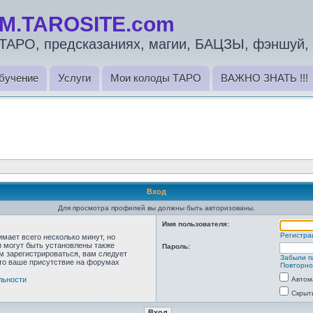
M.TAROSITE.com
ТАРО, предсказаниях, магии, БАЦЗЫ, фэншуй, 
бучение
Услуги
Мои колоды ТАРО
ВАЖНО ЗНАТЬ !!!
Вход
Для просмотра профилей вы должны быть авторизованы.
Имя пользователя:
Регистра
мает всего несколько минут, но
 могут быть установлены также
Пароль:
м зарегистрироваться, вам следует
Забыли п
что ваше присутствие на форумах
Повторно
льности
Автом
Скрыт