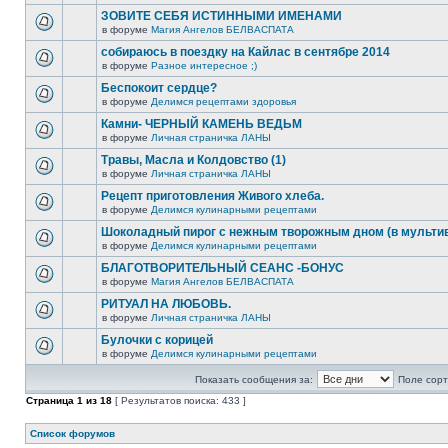
ЗОВИТЕ СЕБЯ ИСТИННЫМИ ИМЕНАМИ
в форуме
Магия Ангелов БЕЛВАСПАТА
собираюсь в поездку на Кайлас в сентябре 2014
в форуме
Разное интересное ;)
Беспокоит сердце?
в форуме
Делимся рецептами здоровья
Камни- ЧЕРНЫЙ КАМЕНЬ ВЕДЬМ
в форуме
Личная страничка ЛАНЫ
Травы, Масла и Колдовство (1)
в форуме
Личная страничка ЛАНЫ
Рецепт приготовления Живого хлеба.
в форуме
Делимся кулинарными рецептами
Шоколадный пирог с нежным творожным дном (в мультив
в форуме
Делимся кулинарными рецептами
БЛАГОТВОРИТЕЛЬНЫЙ СЕАНС -БОНУС
в форуме
Магия Ангелов БЕЛВАСПАТА
РИТУАЛ НА ЛЮБОВЬ.
в форуме
Личная страничка ЛАНЫ
Булочки с корицей
в форуме
Делимся кулинарными рецептами
Показать сообщения за:
Поле сорт
Страница
1
из
18
[ Результатов поиска: 433 ]
Список форумов