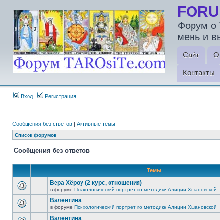
FORU
Форум о 
мень и в
Сайт
О
Контакты
Вход
Регистрация
Сообщения без ответов
|
Активные темы
Список форумов
Сообщения без ответов
Темы
Вера Хёроу (2 курс, отношения)
в форуме
Психологический портрет по методике Алиции Хшановской
Валентина
в форуме
Психологический портрет по методике Алиции Хшановской
Валентина