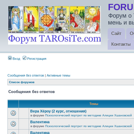
FORU
Форум о 
мень и в
Сайт
О
Контакты
Вход
Регистрация
Сообщения без ответов
|
Активные темы
Список форумов
Сообщения без ответов
Темы
Вера Хёроу (2 курс, отношения)
в форуме
Психологический портрет по методике Алиции Хшановской
Валентина
в форуме
Психологический портрет по методике Алиции Хшановской
Валентина