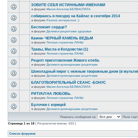
ЗОВИТЕ СЕБЯ ИСТИННЫМИ ИМЕНАМИ
в форуме
Магия Ангелов БЕЛВАСПАТА
собираюсь в поездку на Кайлас в сентябре 2014
в форуме
Разное интересное ;)
Беспокоит сердце?
в форуме
Делимся рецептами здоровья
Камни- ЧЕРНЫЙ КАМЕНЬ ВЕДЬМ
в форуме
Личная страничка ЛАНЫ
Травы, Масла и Колдовство (1)
в форуме
Личная страничка ЛАНЫ
Рецепт приготовления Живого хлеба.
в форуме
Делимся кулинарными рецептами
Шоколадный пирог с нежным творожным дном (в мультив
в форуме
Делимся кулинарными рецептами
БЛАГОТВОРИТЕЛЬНЫЙ СЕАНС -БОНУС
в форуме
Магия Ангелов БЕЛВАСПАТА
РИТУАЛ НА ЛЮБОВЬ.
в форуме
Личная страничка ЛАНЫ
Булочки с корицей
в форуме
Делимся кулинарными рецептами
Показать сообщения за:
Поле сорт
Страница
1
из
18
[ Результатов поиска: 433 ]
Список форумов