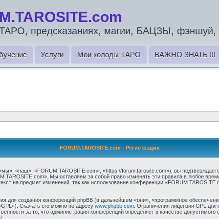
M.TAROSITE.com
ТАРО, предсказаниях, магии, БАЦЗЫ, фэншуй, 
бучение
Услуги
Мои колоды ТАРО
ВАЖНО ЗНАТЬ !!!
FORUM.TAROSITE.com - Регистрация
, «наш», «FORUM.TAROSITE.com», «https://forum.tarosite.com»), вы подтверждаете
M.TAROSITE.com». Мы оставляем за собой право изменять эти правила в любое время 
текст на предмет изменений, так как использование конференции «FORUM.TAROSITE.
я для создания конференций phpBB (в дальнейшем «они», «программное обеспечение
«GPL»). Скачать его можно по адресу
www.phpbb.com
. Ограничения лицензии GPL для 
венности за то, что администрация конференций определяет в качестве допустимого 
/
.