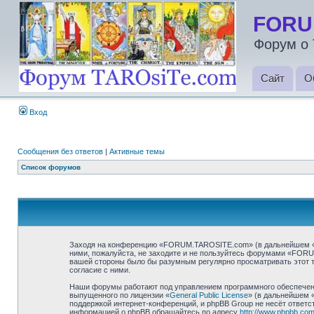
FORU
Форум о 
Сайт
О
Вход
Сообщения без ответов
|
Активные темы
Список форумов
Заходя на конференцию «FORUM.TAROSITE.com» (в дальнейшем «мы»
ними, пожалуйста, не заходите и не пользуйтесь форумами «FORU
вашей стороны было бы разумным регулярно просматривать этот 
согласие с ними.
Наши форумы работают под управлением программного обеспечени
выпущенного по лицензии «
General Public License
» (в дальнейшем 
поддержкой интернет-конференций, и phpBB Group не несёт ответст
информацией о phpBB обращайтесь по адресу
http://www.phpbb.com