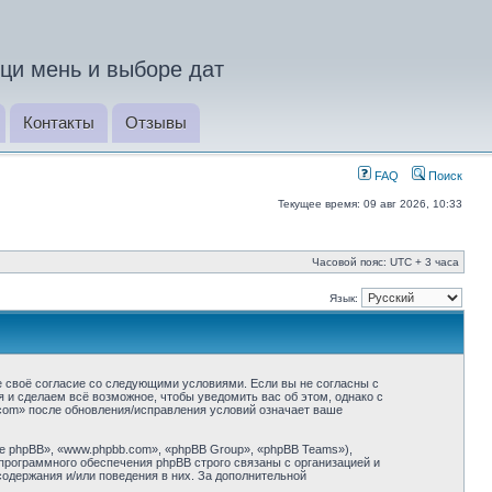
ци мень и выборе дат
Контакты
Отзывы
FAQ
Поиск
Текущее время: 09 авг 2026, 10:33
Часовой пояс: UTC + 3 часа
Язык:
 своё согласие со следующими условиями. Если вы не согласны с
и сделаем всё возможное, чтобы уведомить вас об этом, однако с
com» после обновления/исправления условий означает ваше
 phpBB», «www.phpbb.com», «phpBB Group», «phpBB Teams»),
программного обеспечения phpBB строго связаны с организацией и
содержания и/или поведения в них. За дополнительной