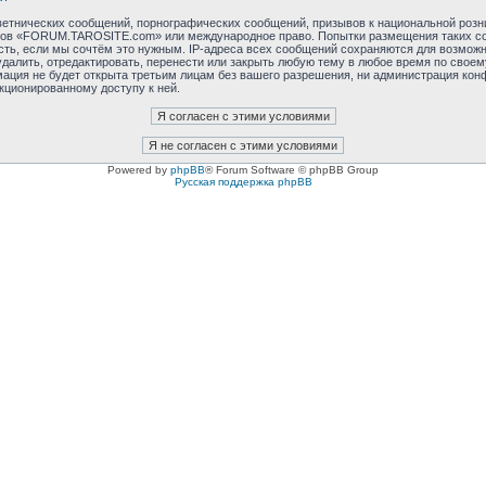
етнических сообщений, порнографических сообщений, призывов к национальной розн
румов «FORUM.TAROSITE.com» или международное право. Попытки размещения таких с
сть, если мы сочтём это нужным. IP-адреса всех сообщений сохраняются для возможно
ть, отредактировать, перенести или закрыть любую тему в любое время по своему 
мация не будет открыта третьим лицам без вашего разрешения, ни администрация к
нкционированному доступу к ней.
Powered by
phpBB
® Forum Software © phpBB Group
Русская поддержка phpBB