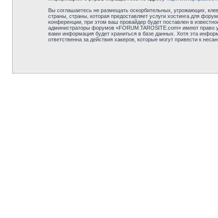
Вы соглашаетесь не размещать оскорбительных, угрожающих, клев
страны, страны, которая предоставляет услуги хостинга для фо
конференции, при этом ваш провайдер будет поставлен в известно
администраторы форумов «FORUM.TAROSITE.com» имеют право удали
вами информация будет храниться в базе данных. Хотя эта инфор
ответственна за действия хакеров, которые могут привести к неса