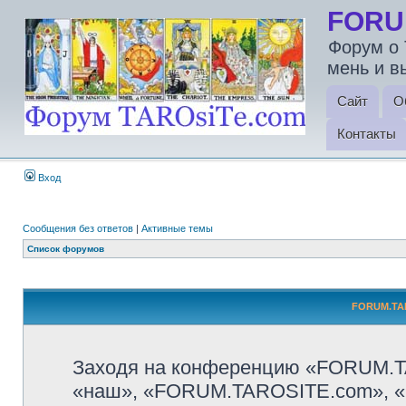
FORU
Форум о 
мень и в
Сайт
О
Контакты
Вход
Сообщения без ответов
|
Активные темы
Список форумов
FORUM.TAR
Заходя на конференцию «FORUM.T
«наш», «FORUM.TAROSITE.com», «http