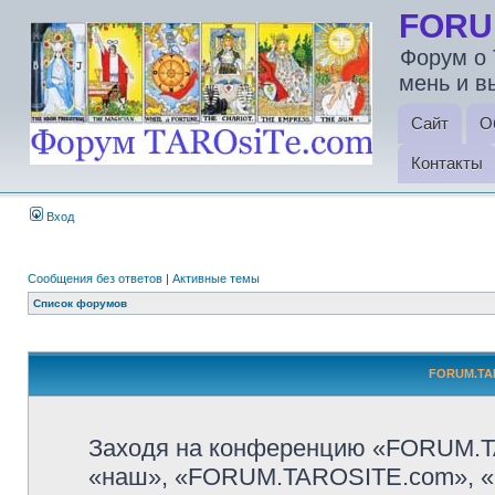
FORU
Форум о 
мень и в
Сайт
О
Контакты
Вход
Сообщения без ответов
|
Активные темы
Список форумов
FORUM.TAR
Заходя на конференцию «FORUM.T
«наш», «FORUM.TAROSITE.com», «http