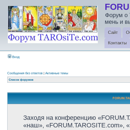
FORU
Форум о 
мень и в
Сайт
О
Контакты
Вход
Сообщения без ответов
|
Активные темы
Список форумов
FORUM.TAR
Заходя на конференцию «FORUM.T
«наш», «FORUM.TAROSITE.com», «http