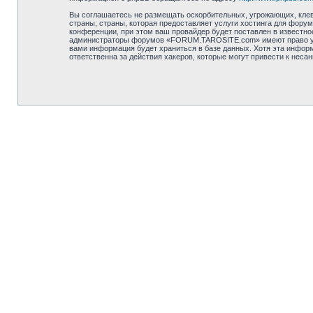
Вы соглашаетесь не размещать оскорбительных, угрожающих, клев
страны, страны, которая предоставляет услуги хостинга для фо
конференции, при этом ваш провайдер будет поставлен в известно
администраторы форумов «FORUM.TAROSITE.com» имеют право удали
вами информация будет храниться в базе данных. Хотя эта инфор
ответственна за действия хакеров, которые могут привести к неса