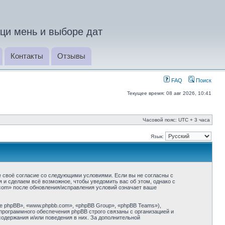
ци мень и выборе дат
Контакты
Отзывы
FAQ
Поиск
Текущее время: 08 авг 2026, 10:41
Часовой пояс: UTC + 3 часа
Язык:
 своё согласие со следующими условиями. Если вы не согласны с
и сделаем всё возможное, чтобы уведомить вас об этом, однако с
com» после обновления/исправления условий означает ваше
 phpBB», «www.phpbb.com», «phpBB Group», «phpBB Teams»),
программного обеспечения phpBB строго связаны с организацией и
содержания и/или поведения в них. За дополнительной