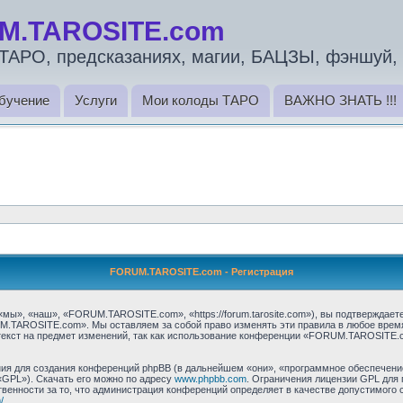
M.TAROSITE.com
ТАРО, предсказаниях, магии, БАЦЗЫ, фэншуй, 
бучение
Услуги
Мои колоды ТАРО
ВАЖНО ЗНАТЬ !!!
FORUM.TAROSITE.com - Регистрация
, «наш», «FORUM.TAROSITE.com», «https://forum.tarosite.com»), вы подтверждаете
M.TAROSITE.com». Мы оставляем за собой право изменять эти правила в любое время 
текст на предмет изменений, так как использование конференции «FORUM.TAROSITE.
я для создания конференций phpBB (в дальнейшем «они», «программное обеспечение
«GPL»). Скачать его можно по адресу
www.phpbb.com
. Ограничения лицензии GPL для 
венности за то, что администрация конференций определяет в качестве допустимого 
/
.