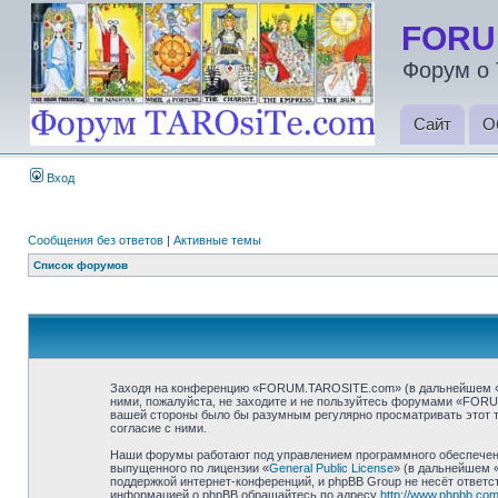
FORU
Форум о 
Сайт
О
Вход
Сообщения без ответов
|
Активные темы
Список форумов
Заходя на конференцию «FORUM.TAROSITE.com» (в дальнейшем «мы»
ними, пожалуйста, не заходите и не пользуйтесь форумами «FORU
вашей стороны было бы разумным регулярно просматривать этот 
согласие с ними.
Наши форумы работают под управлением программного обеспечени
выпущенного по лицензии «
General Public License
» (в дальнейшем 
поддержкой интернет-конференций, и phpBB Group не несёт ответст
информацией о phpBB обращайтесь по адресу
http://www.phpbb.com