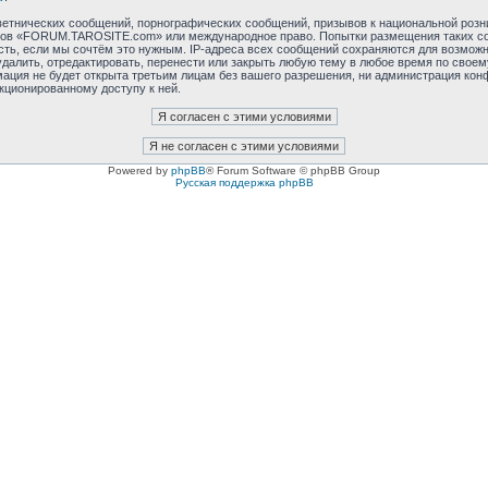
етнических сообщений, порнографических сообщений, призывов к национальной розн
румов «FORUM.TAROSITE.com» или международное право. Попытки размещения таких с
сть, если мы сочтём это нужным. IP-адреса всех сообщений сохраняются для возможно
ть, отредактировать, перенести или закрыть любую тему в любое время по своему 
мация не будет открыта третьим лицам без вашего разрешения, ни администрация к
нкционированному доступу к ней.
Powered by
phpBB
® Forum Software © phpBB Group
Русская поддержка phpBB