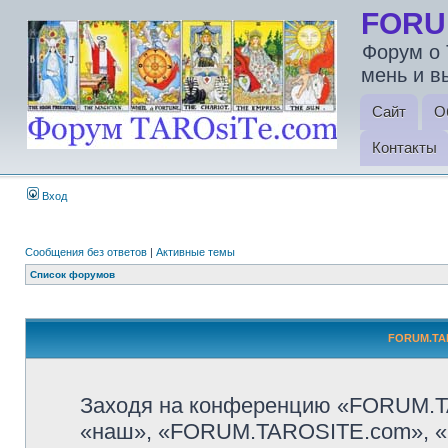
FORU
Форум о 
мень и в
Сайт
О
Контакты
Вход
Сообщения без ответов
|
Активные темы
Список форумов
FORUM.TAR
Заходя на конференцию «FORUM.T
«наш», «FORUM.TAROSITE.com», «http