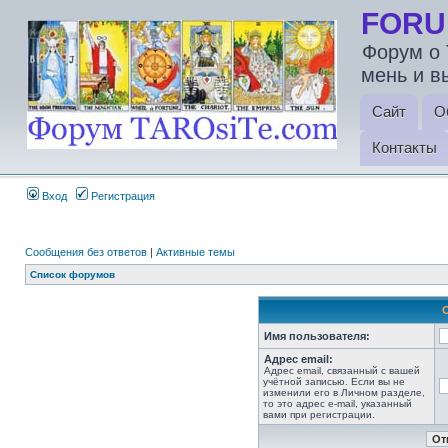
FORU
Форум о 
мень и в
Сайт
О
Контакты
Вход
Регистрация
Сообщения без ответов
|
Активные темы
Список форумов
Имя пользователя:
Адрес email:
Адрес email, связанный с вашей
учётной записью. Если вы не
изменили его в Личном разделе,
то это адрес e-mail, указанный
вами при регистрации.