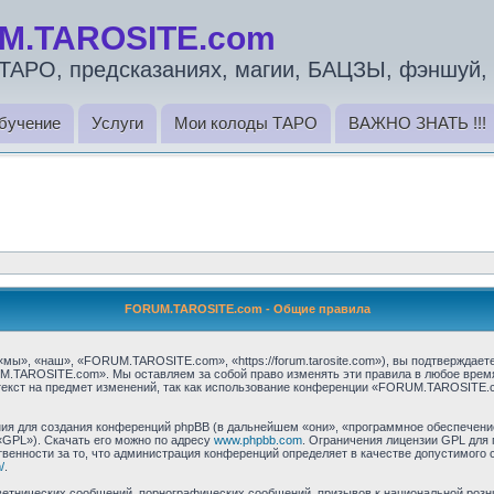
M.TAROSITE.com
ТАРО, предсказаниях, магии, БАЦЗЫ, фэншуй, 
бучение
Услуги
Мои колоды ТАРО
ВАЖНО ЗНАТЬ !!!
FORUM.TAROSITE.com - Общие правила
, «наш», «FORUM.TAROSITE.com», «https://forum.tarosite.com»), вы подтверждаете
M.TAROSITE.com». Мы оставляем за собой право изменять эти правила в любое время 
текст на предмет изменений, так как использование конференции «FORUM.TAROSITE.
я для создания конференций phpBB (в дальнейшем «они», «программное обеспечение
«GPL»). Скачать его можно по адресу
www.phpbb.com
. Ограничения лицензии GPL для 
венности за то, что администрация конференций определяет в качестве допустимого 
/
.
етнических сообщений, порнографических сообщений, призывов к национальной розн