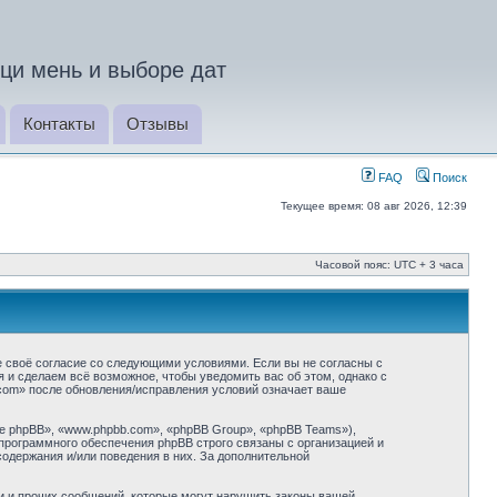
ци мень и выборе дат
Контакты
Отзывы
FAQ
Поиск
Текущее время: 08 авг 2026, 12:39
Часовой пояс: UTC + 3 часа
 своё согласие со следующими условиями. Если вы не согласны с
и сделаем всё возможное, чтобы уведомить вас об этом, однако с
com» после обновления/исправления условий означает ваше
 phpBB», «www.phpbb.com», «phpBB Group», «phpBB Teams»),
программного обеспечения phpBB строго связаны с организацией и
содержания и/или поведения в них. За дополнительной
и и прочих сообщений, которые могут нарушить законы вашей