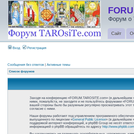
FORU
Форум о 
Сайт
О
Вход
Регистрация
Сообщения без ответов
|
Активные темы
Список форумов
Заходя на конференцию «FORUM.TAROSITE.com» (в дальнейшем «мы»
ними, пожалуйста, не заходите и не пользуйтесь форумами «FORU
вашей стороны было бы разумным регулярно просматривать этот 
согласие с ними.
Наши форумы работают под управлением программного обеспечени
выпущенного по лицензии «
General Public License
» (в дальнейшем 
поддержкой интернет-конференций, и phpBB Group не несёт ответст
информацией о phpBB обращайтесь по адресу
http://www.phpbb.com
Вы соглашаетесь не размещать оскорбительных, угрожающих, клев