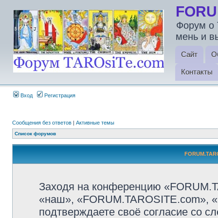
FORU
Форум о 
мень и в
Сайт
О
Контакты
Вход
Регистрация
Сообщения без ответов
|
Активные темы
Список форумов
FORUM.TARO
Заходя на конференцию «FORUM.T
«наш», «FORUM.TAROSITE.com», «http
подтверждаете своё согласие со с