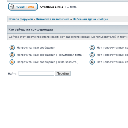
Страница
1
из
1
[ 1 тема ]
Список форумов
»
Китайская метафизика
»
Небесная Удача - БаЦзы
Кто сейчас на конференции
Сейчас этот форум просматривают: нет зарегистрированных пользователей и гости:
Непрочитанные сообщения
Нет непрочитанных с
Непрочитанные сообщения [ Популярная тема ]
Нет непрочитанных со
Непрочитанные сообщения [ Тема закрыта ]
Нет непрочитанных со
Найти: