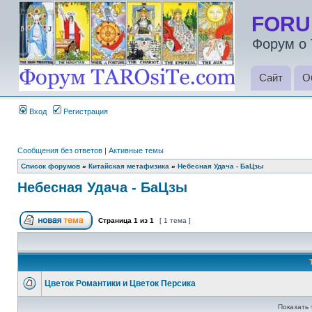
FORU
Форум о 
Сайт
О
Вход
Регистрация
Сообщения без ответов
|
Активные темы
Список форумов
»
Китайская метафизика
»
Небесная Удача - БаЦзы
Небесная Удача - БаЦзы
Страница
1
из
1
[ 1 тема ]
Цветок Романтики и Цветок Персика
Показать 