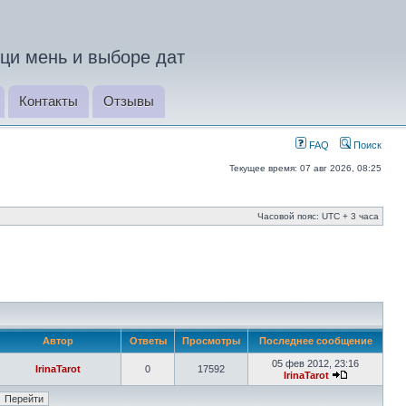
ци мень и выборе дат
Контакты
Отзывы
FAQ
Поиск
Текущее время: 07 авг 2026, 08:25
Часовой пояс: UTC + 3 часа
Автор
Ответы
Просмотры
Последнее сообщение
05 фев 2012, 23:16
IrinaTarot
0
17592
IrinaTarot