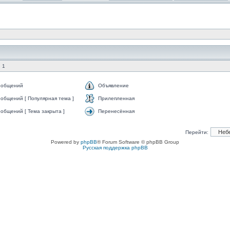
 1
ообщений
Объявление
общений [ Популярная тема ]
Прилепленная
общений [ Тема закрыта ]
Перенесённая
Перейти:
Powered by
phpBB
® Forum Software © phpBB Group
Русская поддержка phpBB