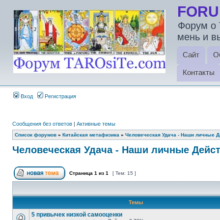
FORU
Форум о 
мень и в
Сайт
О
Контакты
Вход
Регистрация
Сообщения без ответов
|
Активные темы
Список форумов
»
Китайская метафизика
»
Человеческая Удача - Наши личные 
Человеческая Удача - Наши личные Дейс
Страница
1
из
1
[ Тем: 15 ]
Темы
5 привычек низкой самооценки