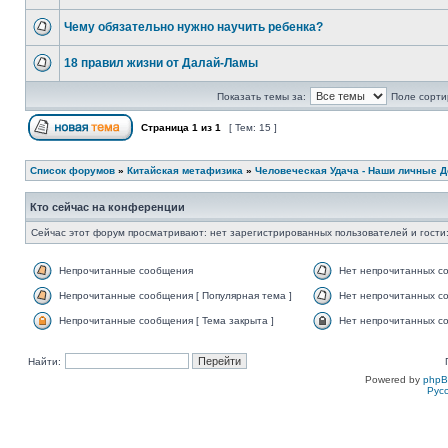
Чему обязательно нужно научить ребенка?
18 правил жизни от Далай-Ламы
Показать темы за:
Поле сорти
Страница
1
из
1
[ Тем: 15 ]
Список форумов
»
Китайская метафизика
»
Человеческая Удача - Наши личные 
Кто сейчас на конференции
Сейчас этот форум просматривают: нет зарегистрированных пользователей и гости:
Непрочитанные сообщения
Нет непрочитанных с
Непрочитанные сообщения [ Популярная тема ]
Нет непрочитанных со
Непрочитанные сообщения [ Тема закрыта ]
Нет непрочитанных со
Найти:
Powered by
php
Рус