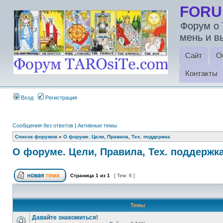
FORU
Форум о 
мень и в
Сайт
О
Контакты
Вход
Регистрация
Сообщения без ответов
|
Активные темы
Список форумов
»
О форуме. Цели, Правила, Тех. поддержка
О форуме. Цели, Правила, Тех. поддержк
Страница
1
из
1
[ Тем: 6 ]
Темы
Давайте знакомиться!