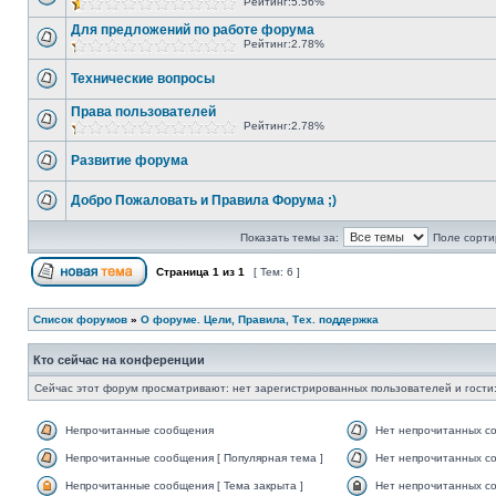
Рейтинг:5.56%
Для предложений по работе форума
Рейтинг:2.78%
Технические вопросы
Права пользователей
Рейтинг:2.78%
Развитие форума
Добро Пожаловать и Правила Форума ;)
Показать темы за:
Поле сорти
Страница
1
из
1
[ Тем: 6 ]
Список форумов
»
О форуме. Цели, Правила, Тех. поддержка
Кто сейчас на конференции
Сейчас этот форум просматривают: нет зарегистрированных пользователей и гости:
Непрочитанные сообщения
Нет непрочитанных с
Непрочитанные сообщения [ Популярная тема ]
Нет непрочитанных со
Непрочитанные сообщения [ Тема закрыта ]
Нет непрочитанных со