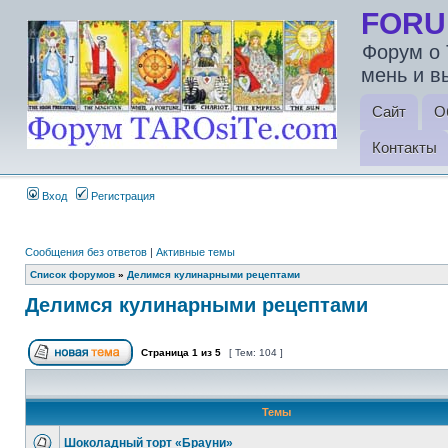
FORU
Форум о 
мень и в
Сайт
О
Контакты
Вход
Регистрация
Сообщения без ответов
|
Активные темы
Список форумов
»
Делимся кулинарными рецептами
Делимся кулинарными рецептами
Страница
1
из
5
[ Тем: 104 ]
Темы
Шоколадный торт «Брауни»