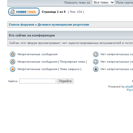
Показать темы за:
Поле сорти
Страница
1
из
5
[ Тем: 104 ]
Список форумов
»
Делимся кулинарными рецептами
Кто сейчас на конференции
Сейчас этот форум просматривают: нет зарегистрированных пользователей и гости:
Непрочитанные сообщения
Нет непрочитанных с
Непрочитанные сообщения [ Популярная тема ]
Нет непрочитанных со
Непрочитанные сообщения [ Тема закрыта ]
Нет непрочитанных со
Найти:
Powered by
php
Рус