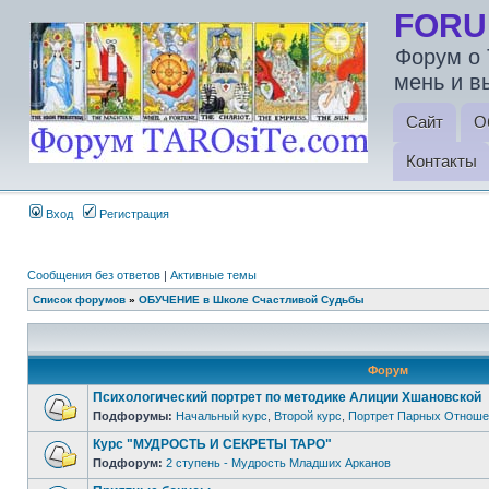
FORU
Форум о 
мень и в
Сайт
О
Контакты
Вход
Регистрация
Сообщения без ответов
|
Активные темы
Список форумов
»
ОБУЧЕНИЕ в Школе Счастливой Судьбы
Форум
Психологический портрет по методике Алиции Хшановской
Подфорумы:
Начальный курс
,
Второй курс
,
Портрет Парных Отноше
Курс "МУДРОСТЬ И СЕКРЕТЫ ТАРО"
Подфорум:
2 ступень - Мудрость Младших Арканов