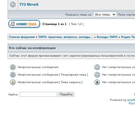
ТУЗ Мечей
Показать темы за:
Поле сорти
Страница
1
из
1
[ Тем: 14 ]
Список форумов
»
ТАРО: практика, вопросы, колоды...
»
Колоды ТАРО
»
Pagan Ta
Кто сейчас на конференции
Сейчас этот форум просматривают: нет зарегистрированных пользователей и гости:
Непрочитанные сообщения
Нет непрочитанных с
Непрочитанные сообщения [ Популярная тема ]
Нет непрочитанных со
Непрочитанные сообщения [ Тема закрыта ]
Нет непрочитанных со
Найти:
Powered by
php
Рус