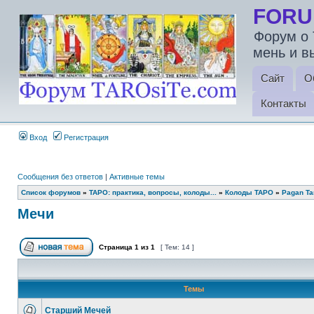
FORU
Форум о 
мень и в
Сайт
О
Контакты
Вход
Регистрация
Сообщения без ответов
|
Активные темы
Список форумов
»
ТАРО: практика, вопросы, колоды...
»
Колоды ТАРО
»
Pagan Ta
Мечи
Страница
1
из
1
[ Тем: 14 ]
Темы
Старший Мечей