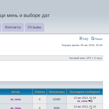
ци мень и выборе дат
Контакты
Отзывы
FAQ
Поиск
Текущее время: 08 авг 2026, 20:49
Часовой пояс: UTC + 3 часа
Автор
Ответы
Просмотры
Последнее сообщение
13 авг 2012, 01:34
ve_rona
0
62485
ve_rona
13 авг 2012, 01:10
ve_rona
0
8590