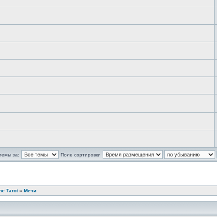
темы за:
Поле сортировки
ne Tarot
»
Мечи