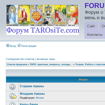
FORU
Форум о 
мень и в
Сайт
О
Контакты
Вход
Регистрация
Сообщения без ответов
|
Активные темы
Список форумов
»
ТАРО: практика, вопросы, колоды...
»
Теория. Работа с карта
Форум
Старшие Арканы
Младшие Арканы
Подфорум:
Жезлы
Карты Двора