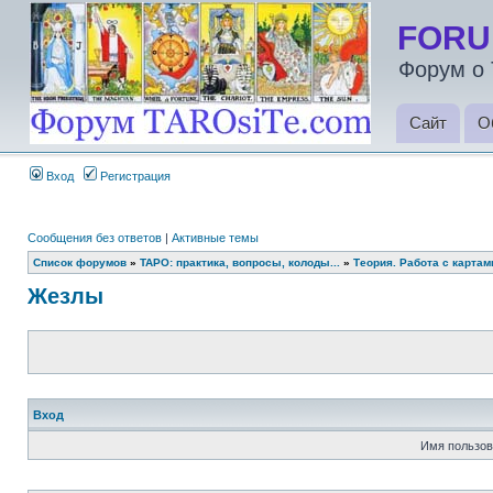
FORU
Форум о 
Сайт
О
Вход
Регистрация
Сообщения без ответов
|
Активные темы
Список форумов
»
ТАРО: практика, вопросы, колоды...
»
Теория. Работа с карта
Жезлы
Вход
Имя пользов