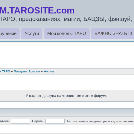
M.TAROSITE.com
ТАРО, предсказаниях, магии, БАЦЗЫ, фэншуй, 
бучение
Услуги
Мои колоды ТАРО
ВАЖНО ЗНАТЬ !!!
ми ТАРО
»
Младшие Арканы
»
Жезлы
У вас нет доступа на чтение тем в этом форуме.
ателя:
Пароль:
Автоматически входить при каждом посещени