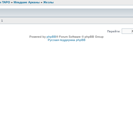
ми ТАРО
»
Младшие Арканы
»
Жезлы
 1
Перейти:
Powered by
phpBB
® Forum Software © phpBB Group
Русская поддержка phpBB