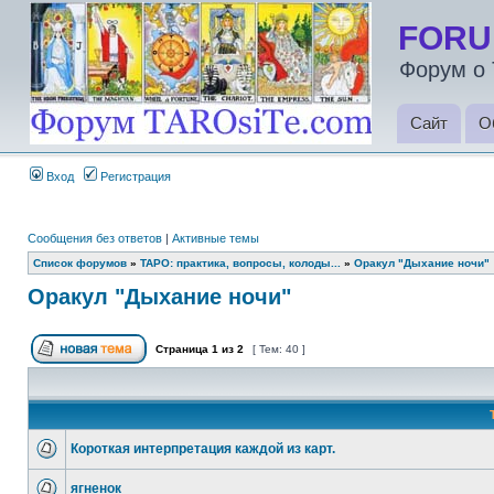
FORU
Форум о 
Сайт
О
Вход
Регистрация
Сообщения без ответов
|
Активные темы
Список форумов
»
ТАРО: практика, вопросы, колоды...
»
Оракул "Дыхание ночи"
Оракул "Дыхание ночи"
Страница
1
из
2
[ Тем: 40 ]
Короткая интерпретация каждой из карт.
ягненок