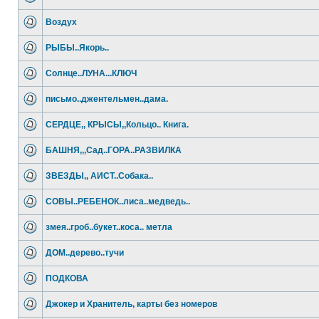
Воздух
РЫБЫ..Якорь..
Солнце..ЛУНА...КЛЮЧ
письмо..джентельмен..дама.
СЕРДЦЕ,, КРЫСЫ,,Кольцо.. Книга.
БАШНЯ,,,Сад..ГОРА..РАЗВИЛКА
ЗВЕЗДЫ,, АИСТ..Собака..
СОВЫ..РЕБЕНОК..лиса..медведь..
змея..гроб..букет..коса.. метла
ДОМ..дерево..тучи
ПОДКОВА
Джокер и Хранитель, карты без номеров