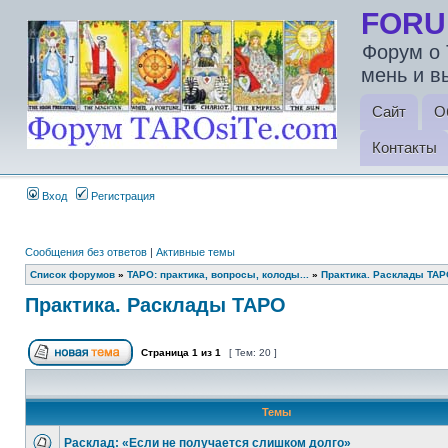
FORU
Форум о 
мень и в
Сайт
О
Контакты
Вход
Регистрация
Сообщения без ответов
|
Активные темы
Список форумов
»
ТАРО: практика, вопросы, колоды...
»
Практика. Расклады ТА
Практика. Расклады ТАРО
Страница
1
из
1
[ Тем: 20 ]
Темы
Расклад: «Если не получается слишком долго»