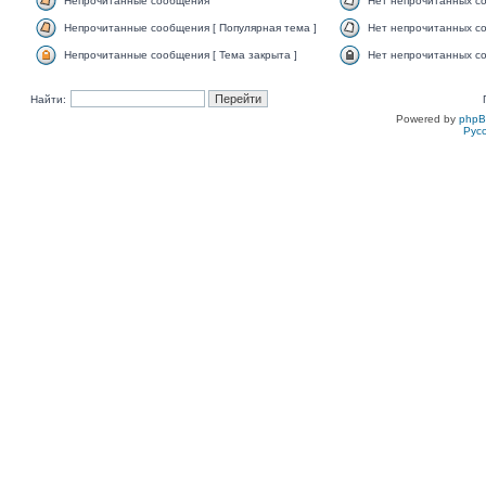
Непрочитанные сообщения
Нет непрочитанных с
Непрочитанные сообщения [ Популярная тема ]
Нет непрочитанных со
Непрочитанные сообщения [ Тема закрыта ]
Нет непрочитанных со
Найти:
Powered by
php
Рус