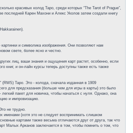
лько красивых колод Таро, среди которых “The Tarot of Prague”,
нове последней Карен Махони и Алекс Уколов затем создали книгу
Hakkarainen).
ие картинки и символика изображения. Они позволяют нам
новом свете, более ясно и честно.
других лиц, ваши знания и ощущения карт растет, особенно, если
о книг, и он-лайн курсы теперь доступны также есть также
(RWS) Таро. Это - колода, сначала изданная в 1909
его для предсказания (больше чем для игры в карты) это было
 легкий пакет для новичка, чтобы начаться с нуля. Однако, она
ицию и импровизацию.
Это не трудно.
их именами (хотя это не следует воспринимать слишком
основные картами также весьма отличаются друг от друга, так что
арт Малых Арканов заключается в том, чтобы помнить о том, что