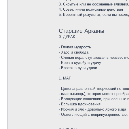
3. Скрытые или не осознанные влияния
4. Совет, и-или возможные действия
5. Вероятный результат, если вы после
Старшие Арканы
0. ДУРАК
· Глупая мудрость
· Хаос и свобода
· Слепая вера, ступающая в неизвестн
· Вера в судьбу и удачу
· Бросок в руки удачи.
1. МАГ
· Целенаправленный творческий потен
· власть(мощь), которая может преобра
· Волнующие концепции, принесенные 
· Вспышка вдохновения
· Ирония и зло - довольно яркого вида
· Ослепляющий с непринужденностью.