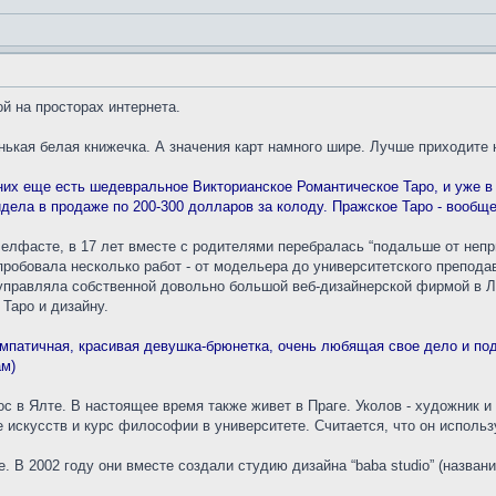
й на просторах интернета.
нькая белая книжечка. А значения карт намного шире. Лучше приходите 
 них еще есть шедевральное Викторианское Романтическое Таро, и уже в
дела в продаже по 200-300 долларов за колоду. Пражское Таро - вообще 
елфасте, в 17 лет вместе с родителями перебралась “подальше от непри
робовала несколько работ - от модельера до университетского препод
) управляла собственной довольно большой веб-дизайнерской фирмой в Л
 Таро и дизайну.
импатичная, красивая девушка-брюнетка, очень любящая свое дело и под
ам)
ос в Ялте. В настоящее время также живет в Праге. Уколов - художник и
 искусств и курс философии в университете. Считается, что он использ
 В 2002 году они вместе создали студию дизайна “baba studio” (названи