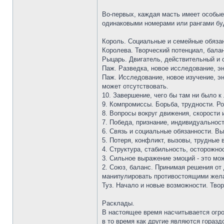
Во-первых, каждая масть имеет особые 
одинаковыми номерами или рангами бу
Король. Социальные и семейные обязанн
Королева. Творческий потенциал, балан
Рыцарь. Двигатель, действительный и о
Паж. Разведка, новое исследование, эн
Паж. Исследование, новое изучение, э
может отсутствовать.
10. Завершение, чего бы там ни было 
9. Компромиссы. Борьба, трудности. Ро
8. Вопросы вокруг движения, скорости 
7. Победа, признание, индивидуальнос
6. Связь и социальные обязанности. Вы
5. Потеря, конфликт, вызовы, трудные 
4. Структура, стабильность, осторожно
3. Сильное выражение эмоций - это мо
2. Союз, баланс. Принимая решения от 
манипулировать противостоящими жел
Туз. Начало и новые возможности. Твор
Расклады.
В настоящее время насчитывается огро
в то время как другие являются горазд