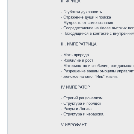
II. ЖРИЦА
· Глубокая духовность
· Отражение души и поиска
· Мудрость от самопознания
· Сосредоточение на более высоких во
· Находящийся в контакте с внутренни
III. ИМПЕРАТРИЦА
· Мать природа
· Изобилие и рост
· Материнство и изобилие, рождаемост
· Разрешение вашим эмоциям управля
· женское начало, "Инь" жизни.
IV ИМПЕРАТОР
· Строгий рационализм
· Структура и порядок
· Разум и Логика
· Структура и иерархия.
V ИЕРОФАНТ