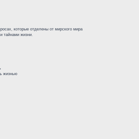
просах, которые отделены от мирского мира
ми тайнами жизни.
ь
ть жизнью