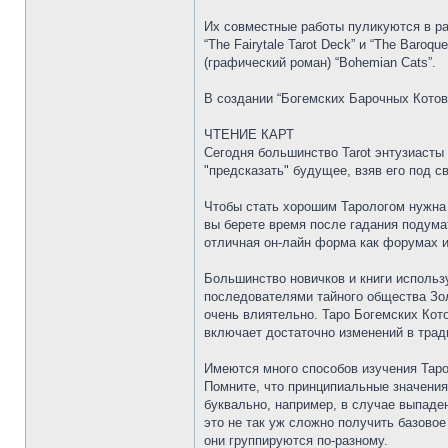
Их совместные работы пуликуются в ра
“The Fairytale Tarot Deck” и “The Baro
(графический роман) “Bohemian Cats”.
В создании “Богемских Барочных Котов
ЧТЕНИЕ КАРТ
Сегодня большинство Tarot энтузиасты 
"предсказать" будущее, взяв его под с
Чтобы стать хорошим Тарологом нужна п
вы берете время после гадания подумат
отличная он-лайн форма как форумах и
Большинство новичков и книги использ
последователями тайного общества Зол
очень влиятельно. Таро Богемских Кото
включает достаточно изменений в трад
Имеются много способов изучения Таро,
Помните, что принципиальные значения
буквально, например, в случае выпаден
это не так уж сложно получить базовое
они группируются по-разному.