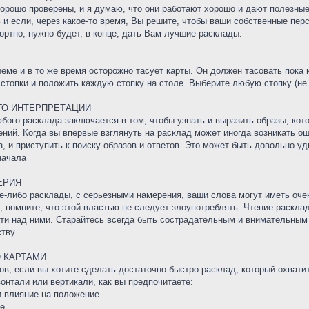
рошо проверены, и я думаю, что они работают хорошо и дают полезные
 и если, через какое-то время, Вы решите, чтобы ваши собственные пер
ортно, нужно будет, в конце, дать Вам лучшие расклады.
еме и в то же время осторожно тасует карты. Он должен тасовать пока 
 стопки и положить каждую стопку на столе. Выберите любую стопку (не
ГО ИНТЕРПРЕТАЦИИ
ого расклада заключается в том, чтобы узнать и выразить образы, кото
ний. Когда вы впервые взглянуть на расклад может иногда возникать о
 и приступить к поиску образов и ответов. Это может быть довольно уд
начала
ЕРИЯ
ие-либо расклады, с серьезными намерения, ваши слова могут иметь очен
, помните, что этой властью не следует злоупотреблять. Чтение раскл
сти над ними. Старайтесь всегда быть сострадательным и внимательным 
тву.
 КАРТАМИ
ов, если вы хотите сделать достаточно быстро расклад, который охват
онтали или вертикали, как вы предпочитаете:
и влияние на положение
ее