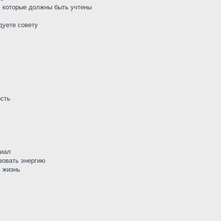
, которые должны быть учтены
дуете совету
ость
циал
зовать энергию
в жизнь