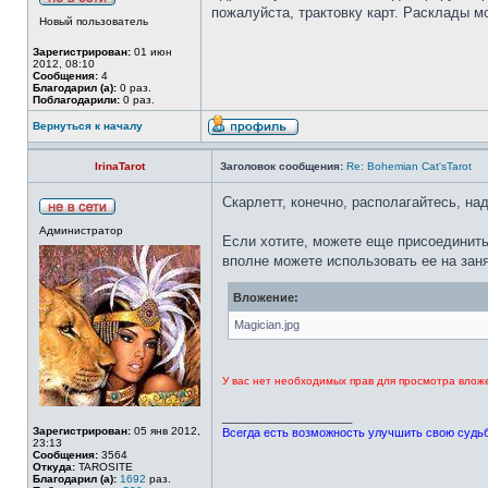
пожалуйста, трактовку карт. Расклады 
Новый пользователь
Зарегистрирован:
01 июн
2012, 08:10
Сообщения:
4
Благодарил (а):
0 раз.
Поблагодарили:
0 раз.
Вернуться к началу
IrinaTarot
Заголовок сообщения:
Re: Bohemian Cat'sTarot
Скарлетт, конечно, располагайтесь, на
Администратор
Если хотите, можете еще присоединить
вполне можете использовать ее на зан
Вложение:
Magician.jpg
У вас нет необходимых прав для просмотра влож
_________________
Зарегистрирован:
05 янв 2012,
Всегда есть возможность улучшить свою судьбу
23:13
Сообщения:
3564
Откуда:
TAROSITE
Благодарил (а):
1692
раз.