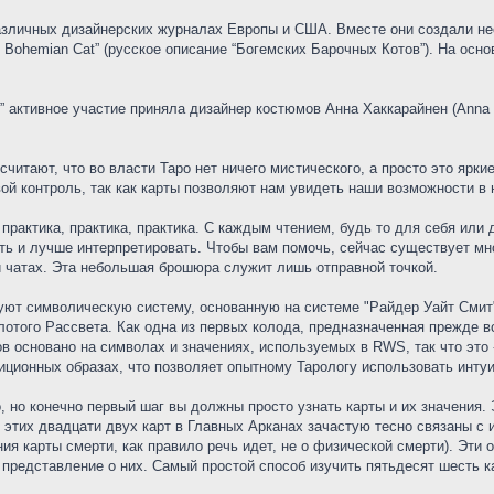
зличных дизайнерских журналах Европы и США. Вместе они создали неско
que Bohemian Cat” (русское описание “Богемских Барочных Котов”). На ос
” активное участие приняла дизайнер костюмов Анна Хаккарайнен (Anna 
считают, что во власти Таро нет ничего мистического, а просто это ярк
вой контроль, так как карты позволяют нам увидеть наши возможности в 
рактика, практика, практика. С каждым чтением, будь то для себя или 
ь и лучше интерпретировать. Чтобы вам помочь, сейчас существует мног
 чатах. Эта небольшая брошюра служит лишь отправной точкой.
уют символическую систему, основанную на системе "Райдер Уайт Смит" 
отого Рассвета. Как одна из первых колода, предназначенная прежде вс
в основано на символах и значениях, используемых в RWS, так что это -
иционных образах, что позволяет опытному Тарологу использовать инту
 но конечно первый шаг вы должны просто узнать карты и их значения. 
 этих двадцати двух карт в Главных Арканах зачастую тесно связаны с 
ия карты смерти, как правило речь идет, не о физической смерти). Эти 
 представление о них. Самый простой способ изучить пятьдесят шесть к