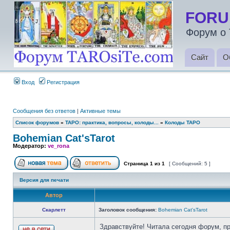
FORU
Форум о 
Сайт
О
Вход
Регистрация
Сообщения без ответов
|
Активные темы
Список форумов
»
ТАРО: практика, вопросы, колоды...
»
Колоды ТАРО
Bohemian Cat'sTarot
Модератор:
ve_rona
Страница
1
из
1
[ Сообщений: 5 ]
Версия для печати
Автор
Скарлетт
Заголовок сообщения:
Bohemian Cat'sTarot
Здравствуйте! Читала сегодня форум, пр