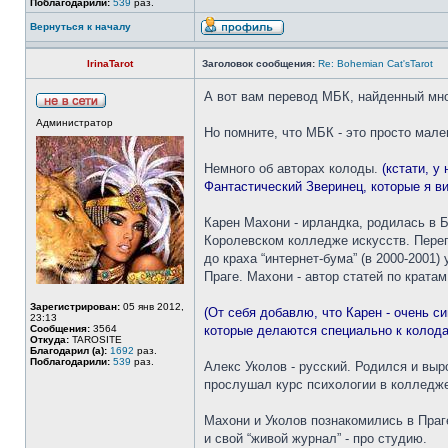
Поблагодарили:
539
раз.
Вернуться к началу
IrinaTarot
Заголовок сообщения:
Re: Bohemian Cat'sTarot
А вот вам перевод МБК, найденный мно
Администратор
Но помните, что МБК - это просто мале
Немного об авторах колоды.
(кстати, у
Фантастический Зверинец, которые я ви
Карен Махони - ирландка, родилась в Б
Королевском колледже искусств. Переп
до краха “интернет-бума” (в 2000-2001
Праге. Махони - автор статей по кратам
Зарегистрирован:
05 янв 2012,
(От себя добавлю, что Карен - очень с
23:13
Сообщения:
3564
которые делаются специально к колод
Откуда:
TAROSITE
Благодарил (а):
1692
раз.
Поблагодарили:
539
раз.
Алекс Уколов - русский. Родился и выр
прослушал курс психологии в колледже
Махони и Уколов познакомились в Праге.
и свой “живой журнал” - про студию.