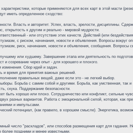
характеристики, которые применяются для всех карт в этой масти (резю
дут иметь определенное сходство:
ости. Власть и авторитет. Успех, власть, зрелости, дисциплины. Сдер
с, открытость к другим и реально - мировой мудрости.
тветственный - или отсутствие этих качеств. Действий (или бездействи
тузиазм, с риском, начинания, новости и объявления. Вопросы вокруг о
нтузиазм, риск, начинания, новости и объявления, сообщения. Вопросы 
к лучшему или худшему. Завершение этапа или деятельность по подготов
ст и созревание через опыт - для хорошего и плохого.
и изменения. Сбор идей и задач.
ть и время для принятия важных решений.
полнение правильных вещей, даже если это - не легкий выбор.
выборы. Борьба с самим собой и другими. Борьба, как умственная, так и
сть, скука. Поддержание безопасности.
жет быть хорошо или плохо. Сотрудничество или конфликт, сильные чувс
двух разных вариантов. Работа с эмоциональной силой, которая, как пр
аниями и импульсами.
ческий потенциал, (как правило, в хорошем смысле). Энергетика, возмо
мный число "раскладов", или способов размещения карт для гадания. Н
о более поздними и менее известными.