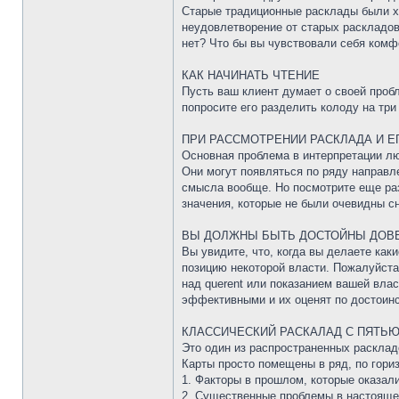
Старые традиционные расклады были хо
неудовлетворение от старых раскладов
нет? Что бы вы чувствовали себя комф
КАК НАЧИНАТЬ ЧТЕНИЕ
Пусть ваш клиент думает о своей пробл
попросите его разделить колоду на три
ПРИ РАССМОТРЕНИИ РАСКЛАДА И Е
Основная проблема в интерпретации люб
Они могут появляться по ряду направле
смысла вообще. Но посмотрите еще раз,
значения, которые не были очевидны с
ВЫ ДОЛЖНЫ БЫТЬ ДОСТОЙНЫ ДОВ
Вы увидите, что, когда вы делаете как
позицию некоторой власти. Пожалуйста
над querent или показанием вашей вла
эффективными и их оценят по достоинс
КЛАССИЧЕСКИЙ РАСКАЛАД С ПЯТЬЮ
Это один из распространенных расклад
Карты просто помещены в ряд, по гориз
1. Факторы в прошлом, которые оказал
2. Существенные проблемы в настоящ