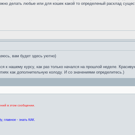
можно делать любые или для кошек какой то определеный расклад сущес
деюсь, вам будет здесь уютно)
ся к нашему курсу, как раз только начался на прошлой неделе. Красиву
ятиях как дополнительную колоду. И со значениями определитесь.)
ений в этом сообщении.
, главное - знать КАК.