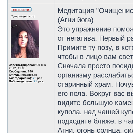
Медитация "Очищение
Супермодератор
(Агни йога)
Это упражнение помож
от негатива. Первый р
Примите ту позу, в ко
чтобы в лицо вам свет
Сначала просто посиди
Зарегистрирован:
06 янв
2012, 11:06
Сообщения:
746
организму расслабитьс
Откуда:
Краснодар
Благодарил (а):
72
раз.
Поблагодарили:
91
раз.
старинный храм. Почув
его пола. Вокруг вас 
видите большую камен
купола, над чашей куп
подходите ближе, в ча
Агни, огонь солнца, с