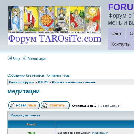
FORU
Форум о 
мень и в
Сайт
О
Контакты
Вход
Регистрация
Сообщения без ответов
|
Активные темы
Список форумов
»
МАГИЯ
»
Копилка магических советов
медитации
Страница
1
из
1
[ 1 сообщение ]
Версия для печати
Автор
Лана
Заголовок сообщения:
медитации