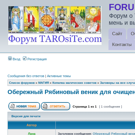
FORU
Форум о 
мень и в
Сайт
О
Контакты
Вход
Регистрация
Сообщения без ответов
|
Активные темы
Список форумов
»
МАГИЯ
»
Копилка магических советов
»
Заговоры на все случ
Обережный Рябиновый веник для очищен
Страница
1
из
1
[ 1 сообщение ]
Версия для печати
Автор
Лана
Заголовок сообщения:
Обережный Рябиновый вени