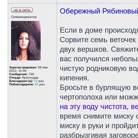
Обережный Рябиновый
Супермодератор
Если в доме происход
Сорвите семь веточек
двух вершков. Свяжите
вас получился неболь
чистую родниковую вод
Зарегистрирован:
06 янв
2012, 11:06
Сообщения:
746
кипения.
Откуда:
Краснодар
Благодарил (а):
72
раз.
Поблагодарили:
91
раз.
Бросьте в бурлящую в
чертополоха или можж
на эту воду чистота, 
время снимите миску с
миску в руки и пройди
разбрызгивая заговор