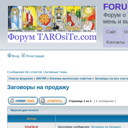
FORU
Форум о 
мень и в
Сайт
О
Контакты
Вход
Регистрация
Сообщения без ответов
|
Активные темы
Список форумов
»
МАГИЯ
»
Копилка магических советов
»
Заговоры на все случ
Заговоры на продажу
Страница
1
из
1
[ 1 сообщение ]
Версия для печати
Автор
IrinaTarot
Заголовок сообщения:
Заговоры на продажу