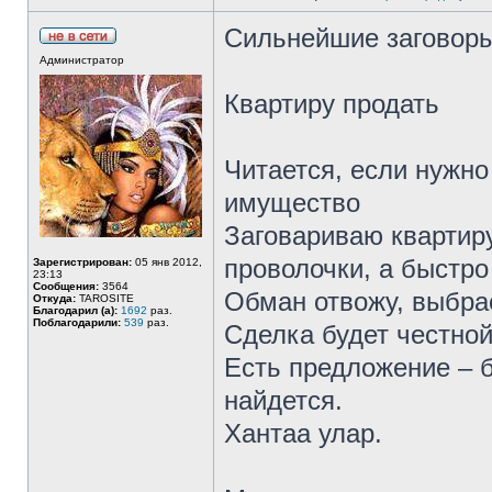
Сильнейшие заговоры
Администратор
Квартиру продать
Читается, если нужн
имущество
Заговариваю квартиру
проволочки, а быстро 
Зарегистрирован:
05 янв 2012,
23:13
Сообщения:
3564
Обман отвожу, выбра
Откуда:
TAROSITE
Благодарил (а):
1692
раз.
Поблагодарили:
539
раз.
Сделка будет честной
Есть предложение – б
найдется.
Хантаа улар.