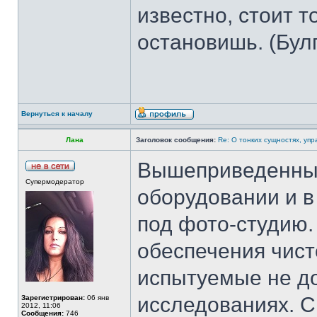
известно, стоит т
остановишь. (Бул
Вернуться к началу
Лана
Заголовок сообщения:
Re: О тонких сущностях, уп
Вышеприведенные
Супермодератор
оборудовании и 
под фото-студию.
обеспечения чист
испытуемые не д
исследованиях. С
Зарегистрирован:
06 янв
2012, 11:06
Сообщения:
746