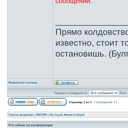
сообщении.
______________
Прямо колдовство 
известно, стоит т
остановишь. (Бул
Вернуться к началу
Показать сообщения за:
Поле 
Страница
1
из
1
[ Сообщений: 4 ]
Список форумов
»
МАГИЯ
»
На стыке Магии и Науки
Кто сейчас на конференции