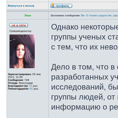
Вернуться к началу
Лана
Заголовок сообщения:
Re: О тонких сущностях, уп
Однако некоторые
Супермодератор
группы ученых ст
с тем, что их не
Дело в том, что 
разработанных уч
Зарегистрирован:
06 янв
2012, 11:06
Сообщения:
746
Откуда:
Краснодар
исследований, б
Благодарил (а):
72
раз.
Поблагодарили:
91
раз.
группы людей, от
информацию о рез