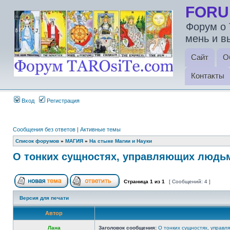
FORU
Форум о 
мень и в
Сайт
О
Контакты
Вход
Регистрация
Сообщения без ответов
|
Активные темы
Список форумов
»
МАГИЯ
»
На стыке Магии и Науки
О тонких сущностях, управляющих людь
Страница
1
из
1
[ Сообщений: 4 ]
Версия для печати
Автор
Лана
Заголовок сообщения:
О тонких сущностях, управ