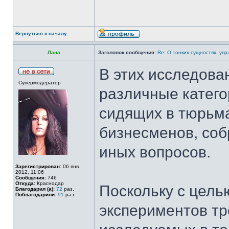
Вернуться к началу
Лана
Заголовок сообщения:
Re: О тонких сущностях, уп
В этих исследова
Супермодератор
различные катего
сидящих в тюрьма
бизнесменов, соб
иных вопросов.
Зарегистрирован:
06 янв
2012, 11:06
Сообщения:
746
Откуда:
Краснодар
Поскольку с цель
Благодарил (а):
72
раз.
Поблагодарили:
91
раз.
экспериментов т