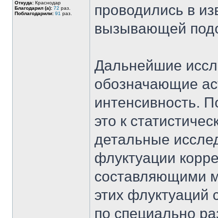
Откуда:
Краснодар
проводились в из
Благодарил (а):
72
раз.
Поблагодарили:
91
раз.
вызывающей подо
Дальнейшие иссле
обозначающие ас
интенсивность. П
это к статистиче
детальные исслед
флуктуации корр
составляющими м
этих флуктуаций
по специально ра