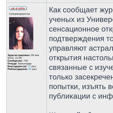
Как сообщает журн
Супермодератор
ученых из Универ
сенсационное от
подтверждения то
управляют астрал
открытия настоль
Зарегистрирован:
06 янв
2012, 11:06
Сообщения:
746
Откуда:
Краснодар
связанные с изуч
Благодарил (а):
72
раз.
Поблагодарили:
91
раз.
только засекрече
попытки, изъять 
публикации с инф