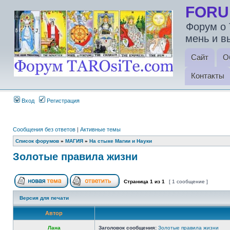
FORU
Форум о 
мень и в
Сайт
О
Контакты
Вход
Регистрация
Сообщения без ответов
|
Активные темы
Список форумов
»
МАГИЯ
»
На стыке Магии и Науки
Золотые правила жизни
Страница
1
из
1
[ 1 сообщение ]
Версия для печати
Автор
Лана
Заголовок сообщения:
Золотые правила жизни