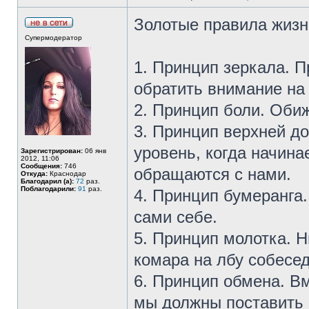
Золотые правила жизн
Супермодератор
1. Принцип зеркала. П
обратить внимание на 
2. Принцип боли. Оби
3. Принцип верхней д
уровень, когда начин
Зарегистрирован:
06 янв
2012, 11:06
Сообщения:
746
обращаются с нами.
Откуда:
Краснодар
Благодарил (а):
72
раз.
Поблагодарили:
91
раз.
4. Принцип бумеранга
сами себе.
5. Принцип молотка. Н
комара на лбу собесед
6. Принцип обмена. Вм
мы должны поставить 