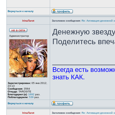
Вернуться к началу
IrinaTarot
Заголовок сообщения:
Re: Активация денежной 
Денежную звезду
Администратор
Поделитесь впеч
______________
Всегда есть возможн
знать КАК.
Зарегистрирован:
05 янв 2012,
23:13
Сообщения:
3564
Откуда:
TAROSITE
Благодарил (а):
1692
раз.
Поблагодарили:
539
раз.
Вернуться к началу
IrinaTarot
Заголовок сообщения:
Re: Активация денежной 