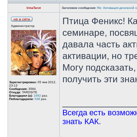
IrinaTarot
Заголовок сообщения:
Re: Активация денежной 
Птица Феникс! Ка
Администратор
семинаре, посвя
давала часть акт
активации, но тр
Могу подсказать,
получить эти зна
Зарегистрирован:
05 янв 2012,
23:13
Сообщения:
3564
Откуда:
TAROSITE
Благодарил (а):
1692
раз.
Поблагодарили:
539
раз.
______________
Всегда есть возможн
знать КАК.