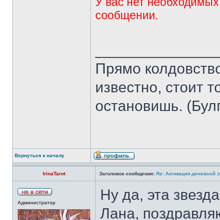
У вас нет необходимых
сообщении.
______________
Прямо колдовство 
известно, стоит т
остановишь. (Бул
Вернуться к началу
IrinaTarot
Заголовок сообщения:
Re: Активация денежной 
Ну да, эта звезд
Администратор
Лана, поздравляю