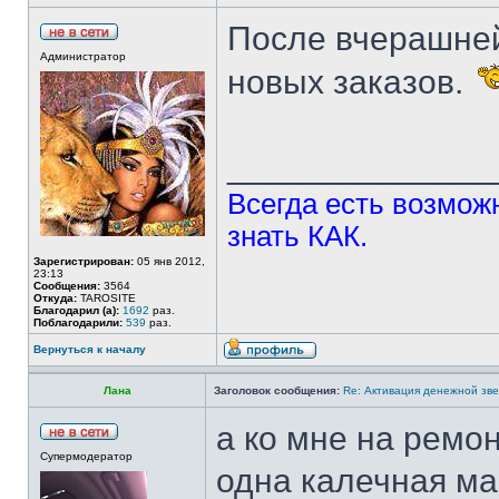
После вчерашней
Администратор
новых заказов.
______________
Всегда есть возможн
знать КАК.
Зарегистрирован:
05 янв 2012,
23:13
Сообщения:
3564
Откуда:
TAROSITE
Благодарил (а):
1692
раз.
Поблагодарили:
539
раз.
Вернуться к началу
Лана
Заголовок сообщения:
Re: Активация денежной зв
а ко мне на ремон
Супермодератор
одна калечная ма