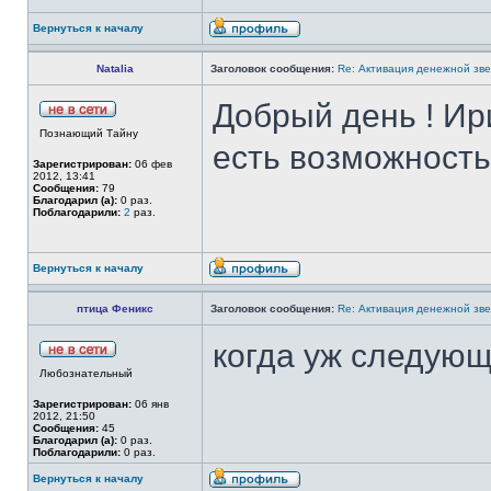
Вернуться к началу
Natalia
Заголовок сообщения:
Re: Активация денежной зв
Добрый день ! Ир
Познающий Тайну
есть возможность 
Зарегистрирован:
06 фев
2012, 13:41
Сообщения:
79
Благодарил (а):
0 раз.
Поблагодарили:
2
раз.
Вернуться к началу
птица Феникс
Заголовок сообщения:
Re: Активация денежной зв
когда уж следую
Любознательный
Зарегистрирован:
06 янв
2012, 21:50
Сообщения:
45
Благодарил (а):
0 раз.
Поблагодарили:
0 раз.
Вернуться к началу