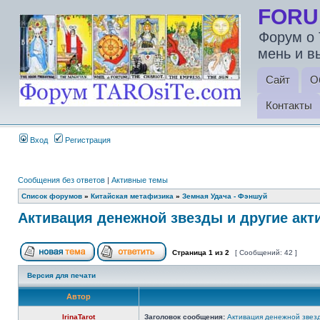
FORU
Форум о 
мень и в
Сайт
О
Контакты
Вход
Регистрация
Сообщения без ответов
|
Активные темы
Список форумов
»
Китайская метафизика
»
Земная Удача - Фэншуй
Активация денежной звезды и другие акт
Страница
1
из
2
[ Сообщений: 42 ]
Версия для печати
Автор
IrinaTarot
Заголовок сообщения:
Активация денежной звезд