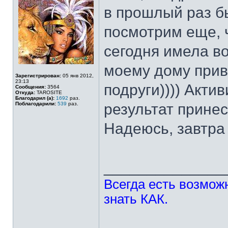
в прошлый раз бы
посмотрим еще, ч
сегодня имела в
моему дому прив
Зарегистрирован:
05 янв 2012,
23:13
подруги)))) Актив
Сообщения:
3564
Откуда:
TAROSITE
Благодарил (а):
1692
раз.
Поблагодарили:
539
раз.
результат принес
Надеюсь, завтра
______________
Всегда есть возможн
знать КАК.