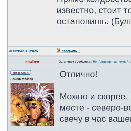
известно, стоит т
остановишь. (Бул
Вернуться к началу
IrinaTarot
Заголовок сообщения:
Re: Активация денежной 
Отлично!
Администратор
Можно и скорее.
месте - северо-в
свечу в час ваше