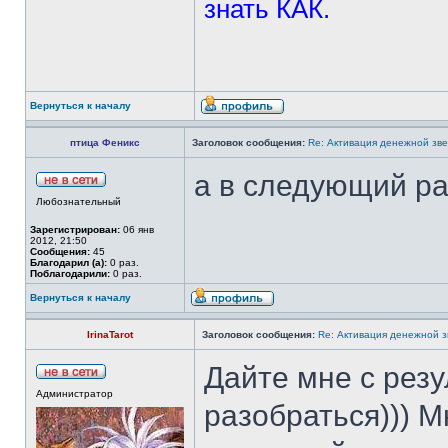
знать КАК.
Вернуться к началу
птица Феникс
Заголовок сообщения:
Re: Активация денежной зв
а в следующий ра
Любознательный
Зарегистрирован:
06 янв
2012, 21:50
Сообщения:
45
Благодарил (а):
0 раз.
Поблагодарили:
0 раз.
Вернуться к началу
IrinaTarot
Заголовок сообщения:
Re: Активация денежной 
Дайте мне с резу
Администратор
разобраться))) М