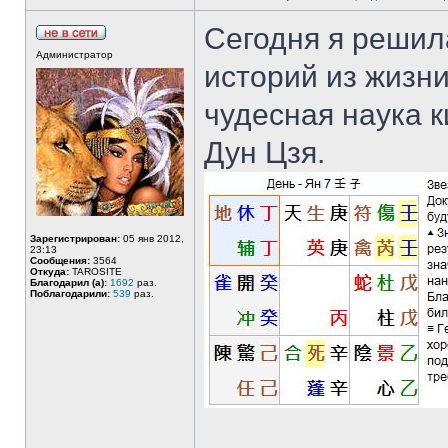
Сегодня я решил
Администратор
историй из жизни
чудесная наука 
Дун Цзя.
Зарегистрирован:
05 янв 2012,
23:13
Сообщения:
3564
Откуда:
TAROSITE
Благодарил (а):
1692
раз.
Поблагодарили:
539
раз.