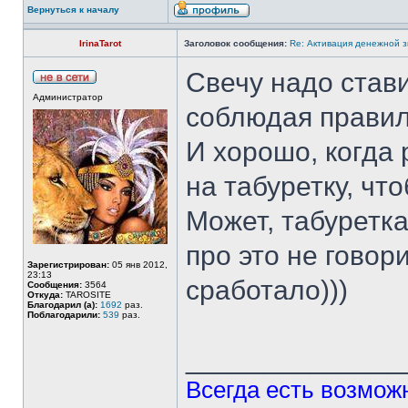
Вернуться к началу
IrinaTarot
Заголовок сообщения:
Re: Активация денежной 
Свечу надо стави
Администратор
соблюдая правил
И хорошо, когда 
на табуретку, чт
Может, табуретка
про это не говори
Зарегистрирован:
05 янв 2012,
23:13
сработало)))
Сообщения:
3564
Откуда:
TAROSITE
Благодарил (а):
1692
раз.
Поблагодарили:
539
раз.
______________
Всегда есть возможн