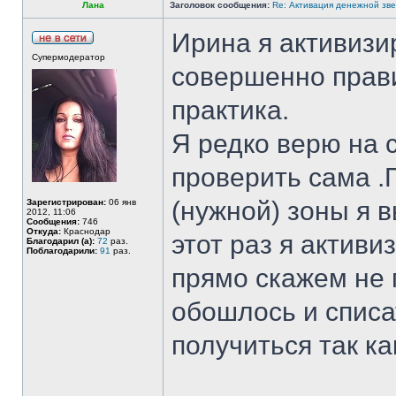
Лана
Заголовок сообщения:
Re: Активация денежной зв
Ирина я активизи
Супермодератор
совершенно прави
практика.
Я редко верю на 
проверить сама .
(нужной) зоны я 
Зарегистрирован:
06 янв
2012, 11:06
Сообщения:
746
Откуда:
Краснодар
этот раз я актив
Благодарил (а):
72
раз.
Поблагодарили:
91
раз.
прямо скажем не п
обошлось и списа
получиться так ка