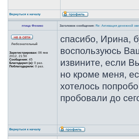
Вернуться к началу
птица Феникс
Заголовок сообщения:
Re: Активация денежной зв
спасибо, Ирина, 
Любознательный
воспользуюсь Ва
Зарегистрирован:
06 янв
2012, 21:50
извините, если В
Сообщения:
45
Благодарил (а):
0 раз.
Поблагодарили:
0 раз.
но кроме меня, е
хотелось попробо
пробовали до сег
Вернуться к началу