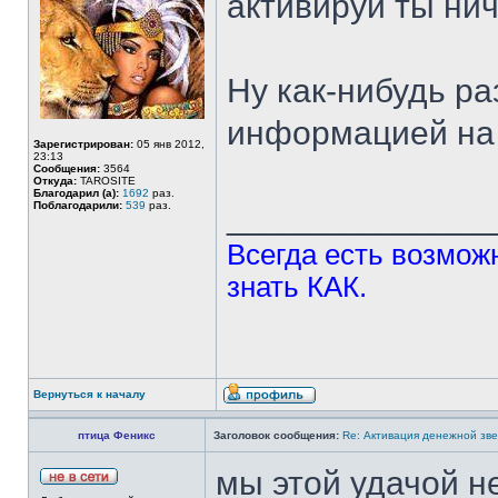
активируй ты нич
Ну как-нибудь р
информацией на 
Зарегистрирован:
05 янв 2012,
23:13
Сообщения:
3564
Откуда:
TAROSITE
Благодарил (а):
1692
раз.
Поблагодарили:
539
раз.
______________
Всегда есть возможн
знать КАК.
Вернуться к началу
птица Феникс
Заголовок сообщения:
Re: Активация денежной зв
мы этой удачой н