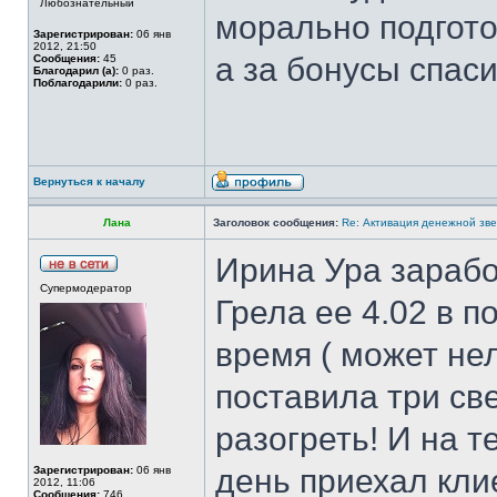
Любознательный
морально подгот
Зарегистрирован:
06 янв
2012, 21:50
а за бонусы спас
Сообщения:
45
Благодарил (а):
0 раз.
Поблагодарили:
0 раз.
Вернуться к началу
Лана
Заголовок сообщения:
Re: Активация денежной зв
Ирина Ура зарабо
Супермодератор
Грела ее 4.02 в 
время ( может нел
поставила три све
разогреть! И на 
день приехал кли
Зарегистрирован:
06 янв
2012, 11:06
Сообщения:
746