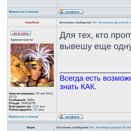
Вернуться к началу
IrinaTarot
Заголовок сообщения:
Re: Активация денежной 
Для тех, кто про
Администратор
вывешу еще одну
______________
Всегда есть возможн
знать КАК.
Зарегистрирован:
05 янв 2012,
23:13
Сообщения:
3564
Откуда:
TAROSITE
Благодарил (а):
1692
раз.
Поблагодарили:
539
раз.
Вернуться к началу
Блум
Заголовок сообщения:
Re: Активация денежной зв