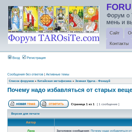
FORU
Форум о 
мень и в
Сайт
О
Контакты
Вход
Регистрация
Сообщения без ответов
|
Активные темы
Список форумов
»
Китайская метафизика
»
Земная Удача - Фэншуй
Почему надо избавляться от старых веще
Страница
1
из
1
[ 1 сообщение ]
Версия для печати
Автор
Лана
Заголовок сообщения:
Почему надо избавляться от