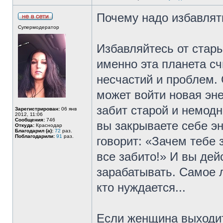
Почему надо избавлять
Супермодератор
Избавляйтесь от стары
именно эта планета с
несчастий и проблем. 
может войти новая эне
забит старой и немодн
Зарегистрирован:
06 янв
2012, 11:06
Сообщения:
746
вы закрываете себе эн
Откуда:
Краснодар
Благодарил (а):
72
раз.
Поблагодарили:
91
раз.
говорит: «Зачем тебе 
все забито!» И вы де
зарабатывать. Самое 
кто нуждается...
Если женщина выходит