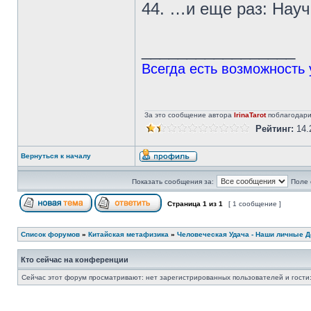
44. …и еще раз: Нау
_________________
Всегда есть возможность 
За это сообщение автора
IrinaTarot
поблагодар
Рейтинг:
14.
Вернуться к началу
Показать сообщения за:
Поле 
Страница
1
из
1
[ 1 сообщение ]
Список форумов
»
Китайская метафизика
»
Человеческая Удача - Наши личные 
Кто сейчас на конференции
Сейчас этот форум просматривают: нет зарегистрированных пользователей и гости: