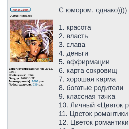
С юмором, однако))))
Администратор
1. красота
2. власть
3. слава
4. деньги
5. аффирмации
6. карта сокровищ
Зарегистрирован:
05 янв 2012,
23:13
Сообщения:
3564
7. хорошая карма
Откуда:
TAROSITE
Благодарил (а):
1692
раз.
Поблагодарили:
539
раз.
8. богатые родители
9. классная тачка
10. Личный «Цветок 
11. Цветок романтик
12. Цветок романтик