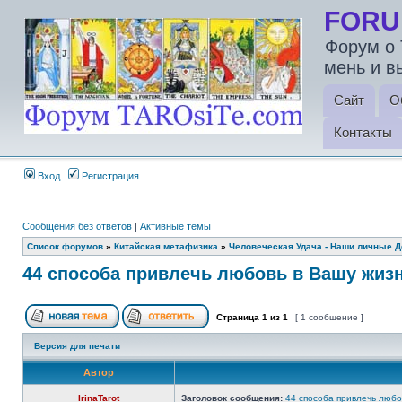
FORU
Форум о 
мень и в
Сайт
О
Контакты
Вход
Регистрация
Сообщения без ответов
|
Активные темы
Список форумов
»
Китайская метафизика
»
Человеческая Удача - Наши личные 
44 способа привлечь любовь в Вашу ж
Страница
1
из
1
[ 1 сообщение ]
Версия для печати
Автор
IrinaTarot
Заголовок сообщения:
44 способа привлечь лю