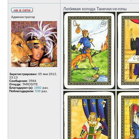
Любимая колода Танечки-ve-ronы
Администратор
Зарегистрирован:
05 янв 2012,
23:13
Сообщения:
3564
Откуда:
TAROSITE
Благодарил (а):
1692
раз.
Поблагодарили:
539
раз.