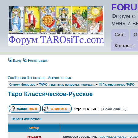
FORU
Форум о 
мень и в
Сайт
О
Контакты
Вход
Регистрация
Сообщения без ответов
|
Активные темы
Список форумов
»
ТАРО: практика, вопросы, колоды...
»
!!! Галереи колод ТАРО
Таро Классическое-Русское
Страница
1
из
1
[ Сообщений: 2 ]
Версия для печати
Автор
IrinaTarot
Заголовок сообщения:
Таро Классическое-Русско