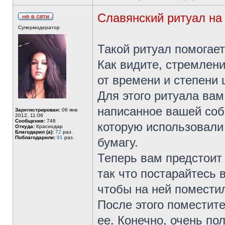
Славянский ритуал на
Супермодератор
Такой ритуал помогае
Как видите, стремлени
от времени и степени
Для этого ритуала вам
написанное вашей соб
Зарегистрирован:
06 янв
2012, 11:06
Сообщения:
746
которую использовали
Откуда:
Краснодар
Благодарил (а):
72
раз.
Поблагодарили:
91
раз.
бумагу.
Теперь вам предстоит 
так что постарайтесь 
чтобы на ней поместил
После этого поместите
ее. Конечно, очень пол