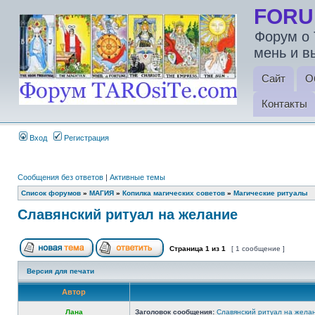
FORU
Форум о 
мень и в
Сайт
О
Контакты
Вход
Регистрация
Сообщения без ответов
|
Активные темы
Список форумов
»
МАГИЯ
»
Копилка магических советов
»
Магические ритуалы
Славянский ритуал на желание
Страница
1
из
1
[ 1 сообщение ]
Версия для печати
Автор
Лана
Заголовок сообщения:
Славянский ритуал на жела