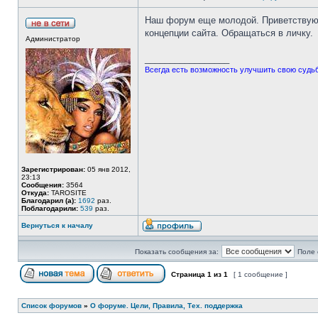
Наш форум еще молодой. Приветствую 
концепции сайта. Обращаться в личку.
Администратор
_________________
Всегда есть возможность улучшить свою судьбу
Зарегистрирован:
05 янв 2012,
23:13
Сообщения:
3564
Откуда:
TAROSITE
Благодарил (а):
1692
раз.
Поблагодарили:
539
раз.
Вернуться к началу
Показать сообщения за:
Поле 
Страница
1
из
1
[ 1 сообщение ]
Список форумов
»
О форуме. Цели, Правила, Тех. поддержка