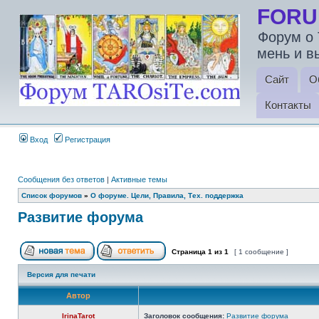
FORU
Форум о 
мень и в
Сайт
О
Контакты
Вход
Регистрация
Сообщения без ответов
|
Активные темы
Список форумов
»
О форуме. Цели, Правила, Тех. поддержка
Развитие форума
Страница
1
из
1
[ 1 сообщение ]
Версия для печати
Автор
IrinaTarot
Заголовок сообщения:
Развитие форума