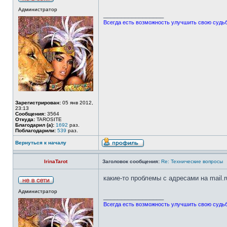
Администратор
_________________
Всегда есть возможность улучшить свою судьбу
Зарегистрирован:
05 янв 2012,
23:13
Сообщения:
3564
Откуда:
TAROSITE
Благодарил (а):
1692
раз.
Поблагодарили:
539
раз.
Вернуться к началу
IrinaTarot
Заголовок сообщения:
Re: Технические вопросы
какие-то проблемы с адресами на mail.
Администратор
_________________
Всегда есть возможность улучшить свою судьбу