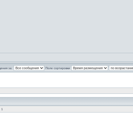
ения за:
Поле сортировки
 1