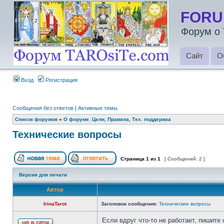
FORU
Форум о 
Сайт
О
Вход
Регистрация
Сообщения без ответов
|
Активные темы
Список форумов
»
О форуме. Цели, Правила, Тех. поддержка
Технические вопросы
Страница
1
из
1
[ Сообщений: 2 ]
Версия для печати
Автор
IrinaTarot
Заголовок сообщения:
Технические вопросы
Если вдруг что-то не работает, пишите