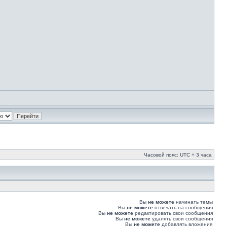
Часовой пояс: UTC + 3 часа
Вы
не можете
начинать темы
Вы
не можете
отвечать на сообщения
Вы
не можете
редактировать свои сообщения
Вы
не можете
удалять свои сообщения
Вы
не можете
добавлять вложения