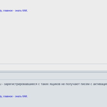
, главное - знать КАК.
ru - зарегистрировавшиеся с таких ящиков не получают писем с активаци
, главное - знать КАК.