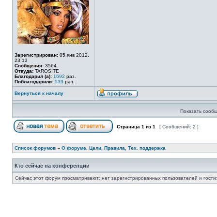
Зарегистрирован:
05 янв 2012,
23:13
Сообщения:
3564
Откуда:
TAROSITE
Благодарил (а):
1692
раз.
Поблагодарили:
539
раз.
Вернуться к началу
Показать сообщ
Страница
1
из
1
[ Сообщений: 2 ]
Список форумов
»
О форуме. Цели, Правила, Тех. поддержка
Кто сейчас на конференции
Сейчас этот форум просматривают: нет зарегистрированных пользователей и гости: