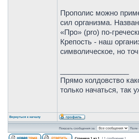
Прополис можно приме
сил организма. Назван
«Про» (pro) по-греческ
Крепость - наш органи
символическое, но точ
_________________
Прямо колдовство како
только начаться, так 
Вернуться к началу
Показать сообщения за:
Поле 
Страница
1
из
1
[ 1 сообщение ]