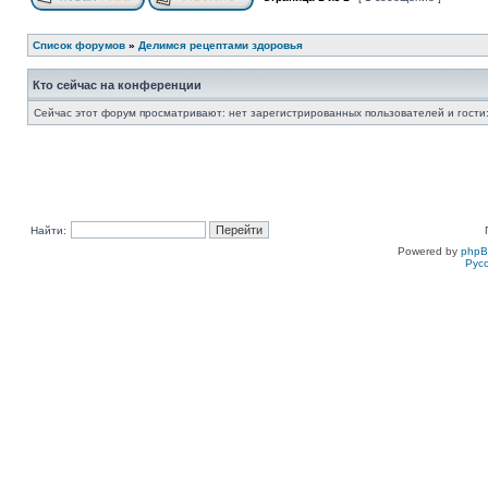
Список форумов
»
Делимся рецептами здоровья
Кто сейчас на конференции
Сейчас этот форум просматривают: нет зарегистрированных пользователей и гости:
Найти:
Powered by
php
Рус