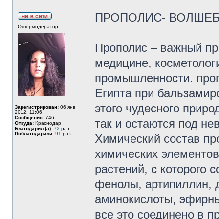
ПРОПОЛИС- ВОЛШЕБ
Супермодератор
Прополис – важный пр
медицине, косметолог
промышленности. про
Египта при бальзамир
этого чудесного прир
Зарегистрирован:
06 янв
2012, 11:06
Сообщения:
746
так и остаются под не
Откуда:
Краснодар
Благодарил (а):
72
раз.
Поблагодарили:
91
раз.
Химический состав пр
химических элементов 
растений, с которого 
фенолы, артипиллин, 
аминокислоты, эфирны
все это соединено в п