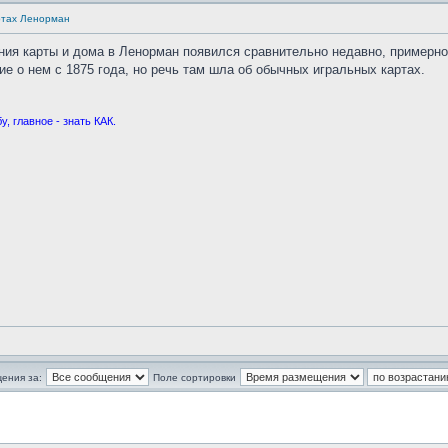
ртах Ленорман
ния карты и дома в Ленорман появился сравнительно недавно, примерно 
е о нем с 1875 года, но речь там шла об обычных игральных картах.
, главное - знать КАК.
ения за:
Поле сортировки