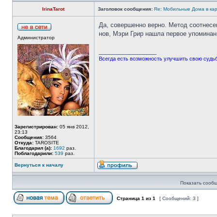
IrinaTarot
Заголовок сообщения:
Re: Мобильные Дома в ка
Да, совершенно верно. Метод соотнесе
нов, Мэри Грир нашла первое упоминани
Администратор
_________________
Всегда есть возможность улучшить свою судьбу
Зарегистрирован:
05 янв 2012,
23:13
Сообщения:
3564
Откуда:
TAROSITE
Благодарил (а):
1692
раз.
Поблагодарили:
539
раз.
Вернуться к началу
Показать сообщ
Страница
1
из
1
[ Сообщений: 3 ]