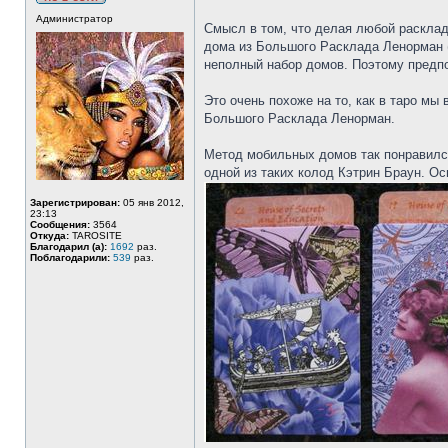
Администратор
Смысл в том, что делая любой раскла
дома из Большого Расклада Ленорман (Б
неполный набор домов. Поэтому предпо
Это очень похоже на то, как в таро м
Большого Расклада Ленорман.
Метод мобильных домов так понравился
одной из таких колод Кэтрин Браун. Осн
Зарегистрирован:
05 янв 2012,
23:13
Сообщения:
3564
Откуда:
TAROSITE
Благодарил (а):
1692
раз.
Поблагодарили:
539
раз.