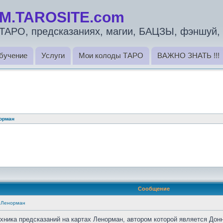
M.TAROSITE.com
ТАРО, предсказаниях, магии, БАЦЗЫ, фэншуй, 
бучение
Услуги
Мои колоды ТАРО
ВАЖНО ЗНАТЬ !!!
орман
Сообщение
х Ленорман
хника предсказаний на картах Ленорман, автором которой является Дон