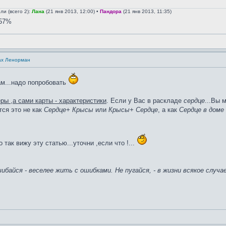
и (всего 2):
Лана
(21 янв 2013, 12:00) •
Пандора
(21 янв 2013, 11:35)
57%
ах Ленорман
ам...надо попробовать
ы ,а сами карты - характеристики
. Если у Вас в раскладе
сердце
...Вы 
ется это не как
Сердце+ Крысы
или
Крысы+ Сердце
, а как
Сердце в доме
 так вижу эту статью...уточни ,если что !...
ибайся - веселее жить с ошибками. Не пугайся, - в жизни всякое случае