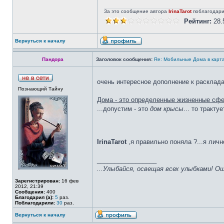
За это сообщение автора
IrinaTarot
поблагодарил
Рейтинг:
28.
Вернуться к началу
Пандора
Заголовок сообщения:
Re: Мобильные Дома в карт
очень интересное дополнение к расклад
Познающий Тайну
Дома - это определенные жизненные сфер
...допустим - это
дом крысы
... то тракту
IrinaTarot
,я правильно поняла ?...я лично
_________________
...Улыбайся, освещая всех улыбками! Ош
Зарегистрирован:
16 фев
2012, 21:39
Сообщения:
400
Благодарил (а):
5
раз.
Поблагодарили:
30
раз.
Вернуться к началу