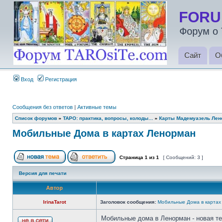
FORU
Форум о 
Сайт
О
Вход
Регистрация
Сообщения без ответов
|
Активные темы
Список форумов
»
ТАРО: практика, вопросы, колоды...
»
Карты Мадемуазель Лен
Мобильные Дома в картах Ленорман
Страница
1
из
1
[ Сообщений: 3 ]
Версия для печати
Автор
IrinaTarot
Заголовок сообщения:
Мобильные Дома в карта
Мобильные дома в Ленорман - новая те