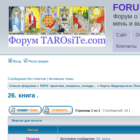
FORU
Форум о 
мень и в
Сайт
О
Контакты
Вход
Регистрация
Сообщения без ответов
|
Активные темы
Список форумов
»
ТАРО: практика, вопросы, колоды...
»
Карты Мадемуазель Лен
26. книга .
Страница
1
из
1
[ Сообщений: 10 ]
Версия для печати
Автор
Пандора
Заголовок сообщения:
26. книга .