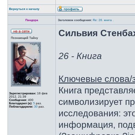
Вернуться к началу
Пандора
Заголовок сообщения:
Re: 26. книга .
Сильвия Стенбах
Познающий Тайну
26 - Книга
Ключевые слова/
Книга представля
Зарегистрирован:
16 фев
2012, 21:39
символизирует пр
Сообщения:
400
Благодарил (а):
5
раз.
Поблагодарили:
30
раз.
исследования: э
информация, под