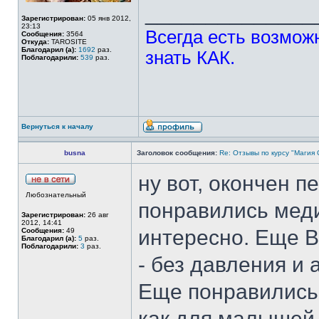
______________
Зарегистрирован:
05 янв 2012,
23:13
Всегда есть возможн
Сообщения:
3564
Откуда:
TAROSITE
Благодарил (а):
1692
раз.
знать КАК.
Поблагодарили:
539
раз.
Вернуться к началу
busna
Заголовок сообщения:
Re: Отзывы по курсу "Магия
ну вот, окончен п
Любознательный
понравились меди
Зарегистрирован:
26 авг
2012, 14:41
интересно. Еще В
Сообщения:
49
Благодарил (а):
5
раз.
Поблагодарили:
3
раз.
- без давления и
Еще понравились 
как для малышей )