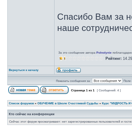
Спасибо Вам за н
наше сотрудниче
За это сообщение автора
Polnolynie
поблагодари
Рейтинг:
14.2
Вернуться к началу
Показать сообщения за:
Поле 
Страница
1
из
1
[ Сообщений: 4 ]
Список форумов
»
ОБУЧЕНИЕ в Школе Счастливой Судьбы
»
Курс "МУДРОСТЬ И
Кто сейчас на конференции
Сейчас этот форум просматривают: нет зарегистрированных пользователей и гости: