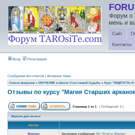
FORU
Форум о 
мень и в
Сайт
О
Контакты
Вход
Регистрация
Сообщения без ответов
|
Активные темы
Список форумов
»
ОБУЧЕНИЕ в Школе Счастливой Судьбы
»
Курс "МУДРОСТЬ И
Отзывы по курсу "Магия Старших арканов
Страница
1
из
1
[ Сообщений: 4 ]
Версия для печати
Автор
Shaman
Заголовок сообщения:
Re: Отчёты Shaman