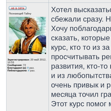
Хотел высказатьс
Познающий Тайну
сбежали сразу. 
Хочу поблагодари
сказать, которые
курс, кто то из 
просчитывать ре
Зарегистрирован:
20 май 2012,
10:53
развития, кто-то
Сообщения:
72
Благодарил (а):
8
раз.
Поблагодарили:
4
раз.
и из любопытства
очень привык и р
месяца точил гра
Этот курс помог 