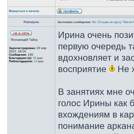
Вернуться к началу
Polnolynie
Заголовок сообщения:
Re: Отзывы по курсу "Магия
Ирина очень пози
Познающий Тайну
первую очередь т
Зарегистрирован:
20 апр
2012, 18:16
вдохновляет и за
Сообщения:
150
Благодарил (а):
35
раз.
Поблагодарили:
13
раз.
восприятие
Не х
В занятиях мне о
голос Ирины как 
вхождениям в кар
понимание аркана