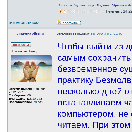
За это сообщение автора
Людмила Айронес
побл
Рейтинг:
14.2
Вернуться к началу
Людмила Айронес
Заголовок сообщения:
Re: ЭТО ИНТЕРЕСНО
Чтобы выйти из д
Познающий Тайну
самым сохранить 
безвременное су
практику Безмолв
несколько дней о
Зарегистрирован:
06 янв
2012, 22:10
Сообщения:
80
Благодарил (а):
15
раз.
останавливаем ча
Поблагодарили:
28
раз.
компьютером, не 
читаем. При этом 