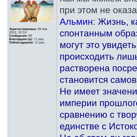
при этом не оказа
Альмин
:
Жизнь, к
Зарегистрирован:
06 янв
спонтанным образ
2012, 22:10
Сообщения:
80
Благодарил (а):
15
раз.
могут это увидет
Поблагодарили:
28
раз.
происходить лишь
растворена поср
становится само
Не имеет значени
империи прошлого
сравнению с тво
единстве с Исток