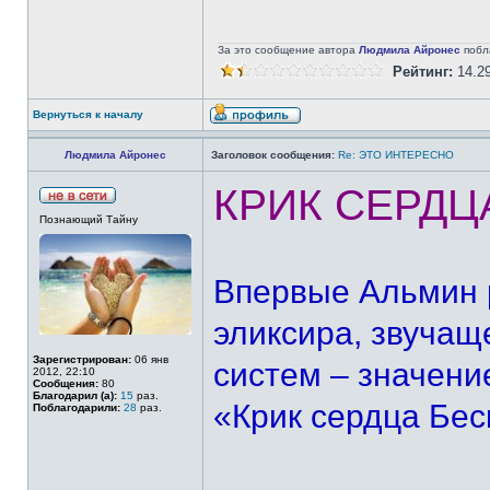
За это сообщение автора
Людмила Айронес
побл
Рейтинг:
14.2
Вернуться к началу
Людмила Айронес
Заголовок сообщения:
Re: ЭТО ИНТЕРЕСНО
КРИК СЕРДЦ
Познающий Тайну
Впервые Альмин 
эликсира, звучащ
Зарегистрирован:
06 янв
систем – значени
2012, 22:10
Сообщения:
80
Благодарил (а):
15
раз.
«Крик сердца Бес
Поблагодарили:
28
раз.