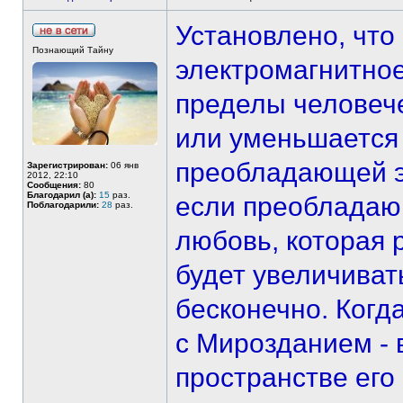
Установлено, что
Познающий Тайну
электромагнитное
пределы человече
или уменьшается 
преобладающей э
Зарегистрирован:
06 янв
2012, 22:10
Сообщения:
80
Благодарил (а):
15
раз.
если преобладающ
Поблагодарили:
28
раз.
любовь, которая 
будет увеличиват
бесконечно. Когд
с Мирозданием - 
пространстве его