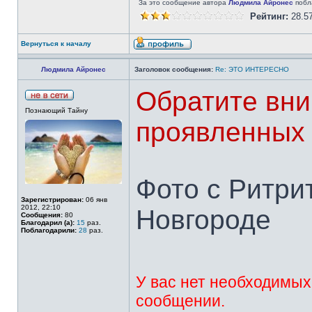
За это сообщение автора
Людмила Айронес
побла
Рейтинг:
28.5
Вернуться к началу
Людмила Айронес
Заголовок сообщения:
Re: ЭТО ИНТЕРЕСНО
Обратите вни
Познающий Тайну
проявленных 
Фото с Ритри
Зарегистрирован:
06 янв
2012, 22:10
Новгороде
Сообщения:
80
Благодарил (а):
15
раз.
Поблагодарили:
28
раз.
У вас нет необходимых
сообщении.