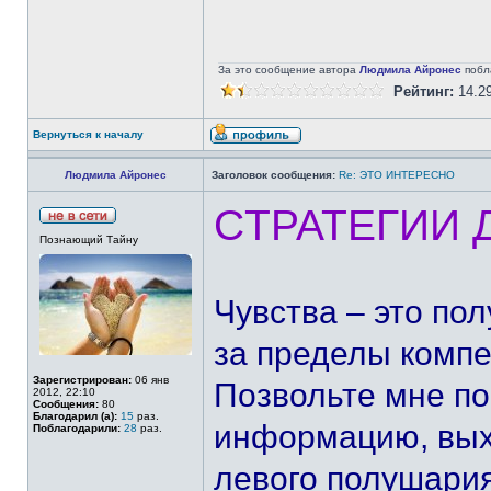
За это сообщение автора
Людмила Айронес
побл
Рейтинг:
14.2
Вернуться к началу
Людмила Айронес
Заголовок сообщения:
Re: ЭТО ИНТЕРЕСНО
CТРАТЕГИИ 
Познающий Тайну
Чувства – это п
за пределы компе
Зарегистрирован:
06 янв
Позвольте мне по
2012, 22:10
Сообщения:
80
Благодарил (а):
15
раз.
информацию, вых
Поблагодарили:
28
раз.
левого полушария