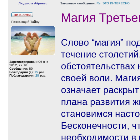
Людмила Айронес
Заголовок сообщения:
Re: ЭТО ИНТЕРЕСНО
Магия Третье
Познающий Тайну
Слово “магия” по
течение столетий
Зарегистрирован:
06 янв
обстоятельствах 
2012, 22:10
Сообщения:
80
Благодарил (а):
15
раз.
своей воли. Маги
Поблагодарили:
28
раз.
означает раскрыт
плана развития ж
становимся насто
Бесконечности, ч
необходимости в 