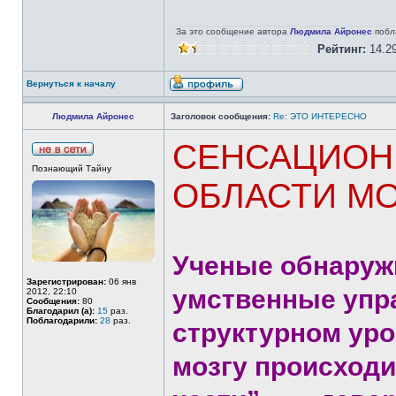
За это сообщение автора
Людмила Айронес
побл
Рейтинг:
14.2
Вернуться к началу
Людмила Айронес
Заголовок сообщения:
Re: ЭТО ИНТЕРЕСНО
CЕНСАЦИОН
Познающий Тайну
ОБЛАСТИ МО
Ученые обнаруж
Зарегистрирован:
06 янв
умственные упра
2012, 22:10
Сообщения:
80
Благодарил (а):
15
раз.
Поблагодарили:
28
раз.
структурном уро
мозгу происходи