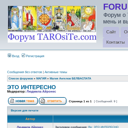
FORU
Форум о 
мень и в
Сайт
О
Контакты
Вход
Регистрация
Сообщения без ответов
|
Активные темы
Список форумов
»
МАГИЯ
»
Магия Ангелов БЕЛВАСПАТА
ЭТО ИНТЕРЕСНО
Модератор:
Людмила Айронес
Страница
1
из
1
[ Сообщений: 9 ]
Версия для печати
Автор
Людмила Айронес
Заголовок сообщения:
Re: ЭТО ИНТЕРЕСНО