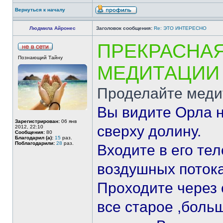
Вернуться к началу
Людмила Айронес
Заголовок сообщения:
Re: ЭТО ИНТЕРЕСНО
ПРЕКРАСНАЯ
Познающий Тайну
МЕДИТАЦИИ
Проделайте мед
Вы видите Орла 
Зарегистрирован:
06 янв
сверху долину.
2012, 22:10
Сообщения:
80
Благодарил (а):
15
раз.
Поблагодарили:
28
раз.
Входите в его тел
воздушных потока
Проходите через 
все старое ,бол