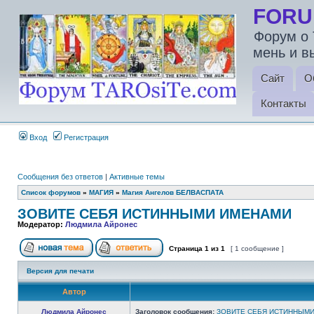
FORU
Форум о 
мень и в
Сайт
О
Контакты
Вход
Регистрация
Сообщения без ответов
|
Активные темы
Список форумов
»
МАГИЯ
»
Магия Ангелов БЕЛВАСПАТА
ЗОВИТЕ СЕБЯ ИСТИННЫМИ ИМЕНАМИ
Модератор:
Людмила Айронес
Страница
1
из
1
[ 1 сообщение ]
Версия для печати
Автор
Людмила Айронес
Заголовок сообщения:
ЗОВИТЕ СЕБЯ ИСТИННЫМ