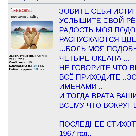
ЗОВИТЕ СЕБЯ ИСТИ
Познающий Тайну
УСЛЫШИТЕ СВОЙ РЁВ 
РАДОСТЬ МОЯ ПОДО
РАСПУСКАЮТСЯ ЦВЕ
...БОЛЬ МОЯ ПОДО
Зарегистрирован:
06 янв
ЧЕТЫРЕ ОКЕАНА ...
2012, 22:10
Сообщения:
80
НЕ ГОВОРИТЕ ЧТО В
Благодарил (а):
15
раз.
Поблагодарили:
28
раз.
ВСЁ ПРИХОДИТЕ ..
ИМЕНАМИ ...
И ТОГДА ВРАТА ВАШ
ВСЕМУ ЧТО ВОКРУГ БУД
ПОСЛЕДНЕЕ СТИХОТВО
1967 год..