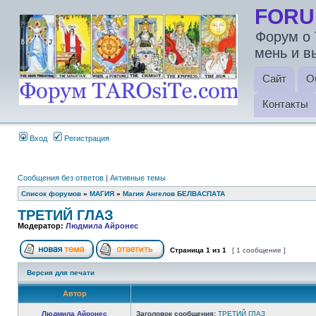
FORU
Форум о 
мень и в
Сайт
О
Контакты
Вход
Регистрация
Сообщения без ответов
|
Активные темы
Список форумов
»
МАГИЯ
»
Магия Ангелов БЕЛВАСПАТА
ТРЕТИЙ ГЛАЗ
Модератор:
Людмила Айронес
Страница
1
из
1
[ 1 сообщение ]
Версия для печати
Автор
Людмила Айронес
Заголовок сообщения:
ТРЕТИЙ ГЛАЗ