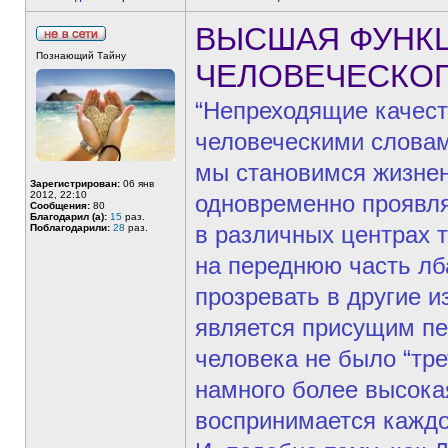
ВЫСШАЯ ФУНК
Познающий Тайну
ЧЕЛОВЕЧЕСКОГ
“Непреходящие качест
человеческими словам
мы становимся жизне
Зарегистрирован:
06 янв
2012, 22:10
одновременно проявл
Сообщения:
80
Благодарил (а):
15
раз.
в различных центрах 
Поблагодарили:
28
раз.
на переднюю часть лба
прозревать в другие и
является присущим пе
человека не было “тре
намного более высока
воспринимается каждо