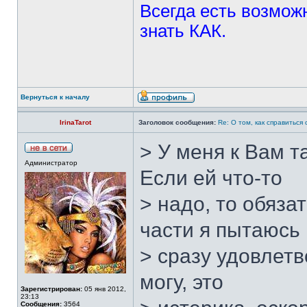
Всегда есть возможн
знать КАК.
Вернуться к началу
IrinaTarot
Заголовок сообщения:
Re: О том, как справиться
> У меня к Вам та
Администратор
Если ей что-то
> надо, то обяза
части я пытаюсь
> сразу удовлетв
могу, это
Зарегистрирован:
05 янв 2012,
23:13
Сообщения:
3564