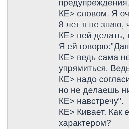
предупреждения.
КЕ> словом. Я оч
8 лет я не знаю, 
КЕ> ней делать, 
Я ей говорю:"Да
КЕ> ведь сама н
упрямиться. Вед
КЕ> надо соглас
но не делаешь н
КЕ> навстречу".
КЕ> Кивает. Как 
характером?