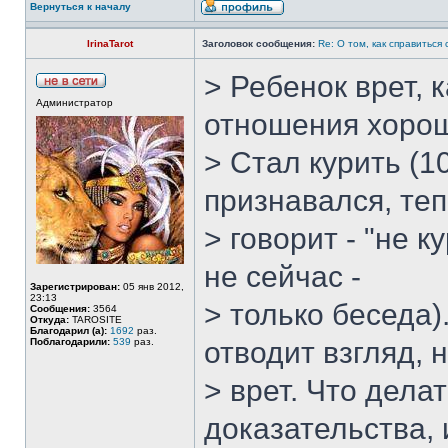
Вернуться к началу
IrinaTarot
Заголовок сообщения:
Re: О том, как справиться
> Ребенок врет, 
Администратор
отношения хоро
> Стал курить (1
признавался, те
> говорит - "не 
не сейчас -
Зарегистрирован:
05 янв 2012,
23:13
> только беседа)
Сообщения:
3564
Откуда:
TAROSITE
Благодарил (а):
1692
раз.
Поблагодарили:
539
раз.
отводит взгляд, 
> врет. Что дела
доказательства,