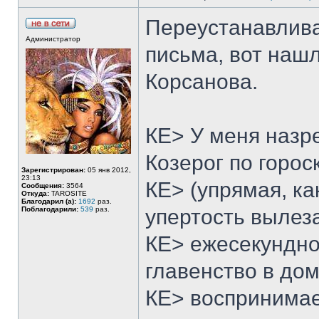
Переустанавлива
Администратор
письма, вот наш
Корсанова.
КЕ> У меня назре
Козерог по горос
Зарегистрирован:
05 янв 2012,
23:13
КЕ> (упрямая, ка
Сообщения:
3564
Откуда:
TAROSITE
Благодарил (а):
1692
раз.
Поблагодарили:
539
раз.
упертость вылез
КЕ> ежесекундно
главенство в дом
КЕ> воспринимае