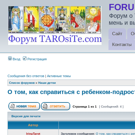
FORU
Форум о 
мень и в
Сайт
О
Контакты
Вход
Регистрация
Сообщения без ответов
|
Активные темы
Список форумов
»
Наши детки
О том, как справиться с ребенком-подро
Страница
1
из
1
[ Сообщений: 4 ]
Версия для печати
Автор
IrinaTarot
Заголовок сообщения:
О том, как справиться с р