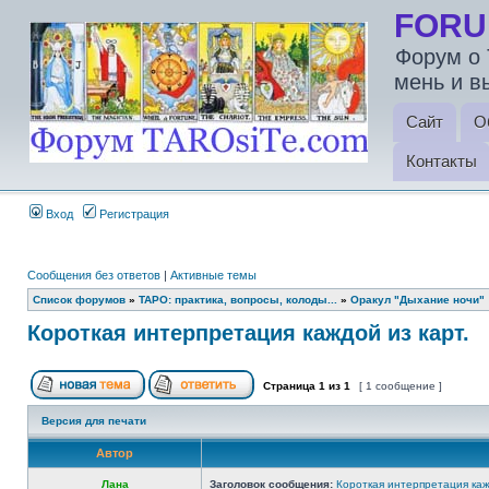
FORU
Форум о 
мень и в
Сайт
О
Контакты
Вход
Регистрация
Сообщения без ответов
|
Активные темы
Список форумов
»
ТАРО: практика, вопросы, колоды...
»
Оракул "Дыхание ночи"
Короткая интерпретация каждой из карт.
Страница
1
из
1
[ 1 сообщение ]
Версия для печати
Автор
Лана
Заголовок сообщения:
Короткая интерпретация каж