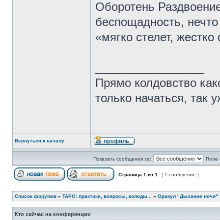
Оборотень Раздвоение 
беспощадность, нечто 
«мягко стелет, жестко 
_________________
Прямо колдовство како
только начаться, так 
Вернуться к началу
Показать сообщения за:
Поле 
Страница
1
из
1
[ 1 сообщение ]
Список форумов
»
ТАРО: практика, вопросы, колоды...
»
Оракул "Дыхание ночи"
Кто сейчас на конференции