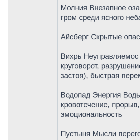
Молния Внезапное озар
гром среди ясного неб
Айсберг Скрытые опас
Вихрь Неуправляемост
круговорот, разрушени
застоя), быстрая пере
Водопад Энергия Воды
кровотечение, прорыв,
эмоциональность
Пустыня Мысли перего