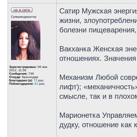
Сатир Мужская энерги
Супермодератор
жизни, злоупотреблени
болезни пищеварения,
Вакханка Женская эне
отношениях. Значения
Зарегистрирован:
06 янв
2012, 11:06
Сообщения:
746
Механизм Любой совр
Откуда:
Краснодар
Благодарил (а):
72
раз.
Поблагодарили:
91
раз.
лифт); «механичность
смысле, так и в плохо
Марионетка Управляем
дудку, отношение как к