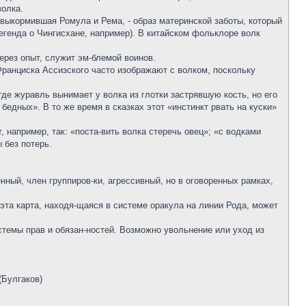
олка.
выкормившая Ромула и Рема, - образ материнской заботы, который
егенда о Чингисхане, например). В китайском фольклоре волк
ерез опыт, служит эм-блемой воинов.
ранциска Ассизского часто изображают с волком, поскольку
 где журавль вынимает у волка из глотки застрявшую кость, но его
бедных». В то же время в сказках этот «инстинкт рвать на куски»
 например, так: «поста-вить волка стеречь овец»; «с водками
 без потерь.
ный, член группиров-ки, агрессивный, но в оговоренных рамках,
эта карта, находя-щаяся в системе оракула на линии Рода, может
стемы прав и обязан-ностей. Возможно увольнение или уход из
(Булгаков)