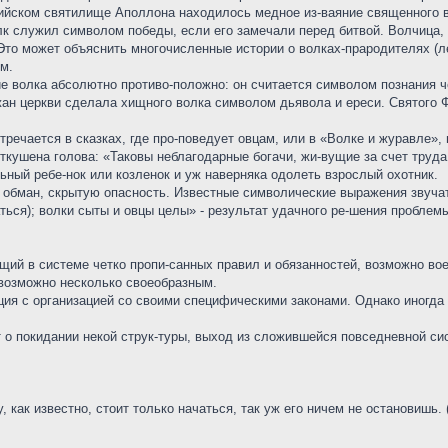
ийском святилище Аполлона находилось медное из-ваяние священного в
 служил символом победы, если его замечали перед битвой. Волчица, 
Это может объяснить многочисленные истории о волках-прародителях (л
м.
е волка абсолютно противо-положно: он считается символом познания ч
ан церкви сделала хищного волка символом дьявола и ереси. Святого Ф
тречается в сказках, где про-поведует овцам, или в «Волке и журавле»,
откушена голова: «Таковы неблагодарные богачи, жи-вущие за счет труда 
ьный ребе-нок или козленок и уж наверняка одолеть взрослый охотник.
 обман, скрытую опасность. Известные символические выражения звучат,
ться); волки сыты и овцы целы» - результат удачного ре-шения проблемы
ий в системе четко пропи-санных правил и обязанностей, возможно воен
 возможно несколько своеобразным.
ия с организацией со своими специфическими законами. Однако иногда 
 о покидании некой струк-туры, выход из сложившейся повседневной си
, как известно, стоит только начаться, так уж его ничем не остановишь. 