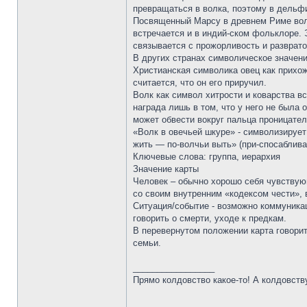
превращаться в волка, поэтому в дельф
Посвященный Марсу в древнем Риме волк
встречается и в индий-ском фольклоре. 
связывается с прожорливость и разврато
В других странах символическое значени
Христианская символика овец как прихож
считается, что он его приручил.
Волк как символ хитрости и коварства вс
награда лишь в том, что у него не была 
может обвести вокруг пальца проницател
«Волк в овечьей шкуре» - символизирует
жить — по-волчьи выть» (при-спосаблива
Ключевые слова: группа, иерархия
Значение карты
Человек – обычно хорошо себя чувствующ
со своим внутренним «кодексом чести»,
Ситуация/событие - возможно коммуникац
говорить о смерти, уходе к предкам.
В перевернутом положении карта говорит
семьи.
_________________
Прямо колдовство какое-то! А колдовству