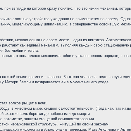
е, при взгляде на которое сразу понятно, что это некий механизм, кото
рочито сложные устройства уже давно не применяются по своему. Однак
панкку, моделирующему цивилизацию, в совершенстве освоившую механ
ботник, мелкая сошка на своем месте – один из винтиков. Автоматическ
ые работают как единый механизм, выполняя каждый свою стационарную 
ия без любви и тепла.
оворить о «поломках» механизма, сбое в установленном порядке, провол
 на этой земле времени - главного богатсва человека, ведь по сути еди
ы у Матери Земли и возвращается ей в момент нашего ухода.
стая волков рыщет в ночи.
ободы в животном мире, символ самостоятельности. (Тогда как, так назы
бой схватке волк борется до победы или до смерти
 о потомстве, защиты его це-ной самопожертвования
есткой иерархической струк-туры, живущей по своим законам.
динавской мифологии и Аполлона - в греческой. Мать Аполлона и Артем