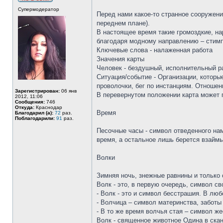
Супермодератор
Перед нами какое-то странное сооружени
переднем плане).
В настоящее время такие громоздкие, на
благодаря модному направлению – стим
Ключевые слова - налаженная работа
Значения карты
Человек - бездушный, исполнительный ра
Ситуация/событие - Организации, котор
проволочки, бег по инстанциям. Отношен
Зарегистрирован:
06 янв
В перевернутом положении карта может г
2012, 11:06
Сообщения:
746
Откуда:
Краснодар
Время
Благодарил (а):
72
раз.
Поблагодарили:
91
раз.
Песочные часы - символ отведенного нам
время, а остальное лишь берется взайм
Волки
Зимняя ночь, знежные равнины и только 
Волк - это, в первую очередь, символ св
- Волк - это и символ бесстрашия. В лю
- Волчица – символ материнства, заботы
- В то же время волчья стая – символ ж
Волк - священное животное Одина в скан